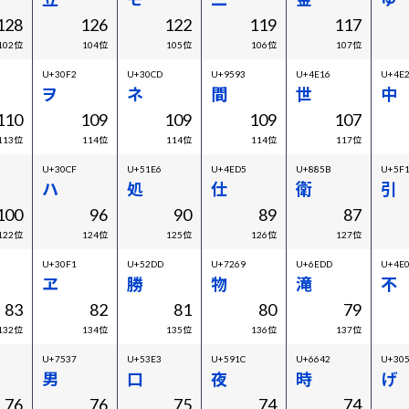
128
126
122
119
117
102位
104位
105位
106位
107位
U+30F2
U+30CD
U+9593
U+4E16
U+4E
ヲ
ネ
間
世
中
110
109
109
109
107
113位
114位
114位
114位
117位
U+30CF
U+51E6
U+4ED5
U+885B
U+5F
ハ
処
仕
衛
引
100
96
90
89
87
122位
124位
125位
126位
127位
U+30F1
U+52DD
U+7269
U+6EDD
U+4E
ヱ
勝
物
滝
不
83
82
81
80
79
132位
134位
135位
136位
137位
U+7537
U+53E3
U+591C
U+6642
U+30
男
口
夜
時
げ
76
76
75
74
74