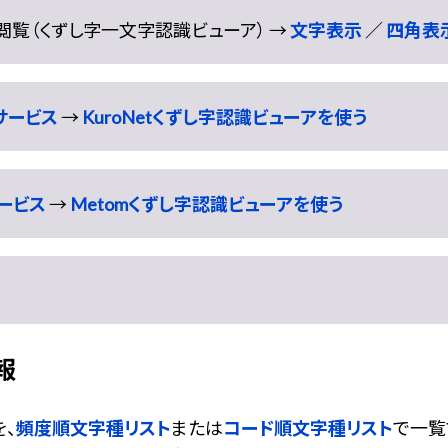
閲覧（くずし字一文字認識ビューア） →
文字表示
／
四角表
識サービス
→
KuroNetくずし字認識ビューアを使う
サービス
→
Metomくずし字認識ビューアを使う
報
、
頻度順文字種リスト
または
コード順文字種リスト
で一覧