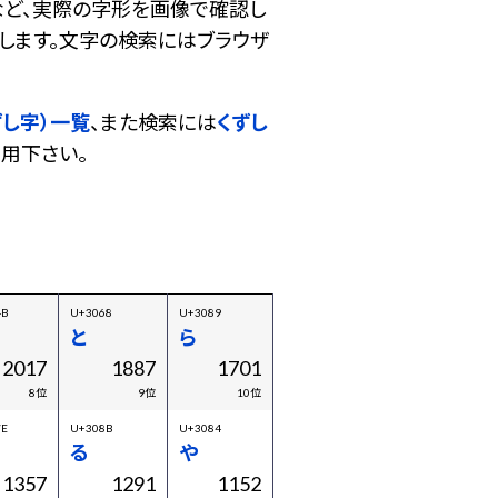
など、実際の字形を画像で確認し
します。文字の検索にはブラウザ
ずし字）一覧
、また検索には
くずし
用下さい。
4B
U+3068
U+3089
と
ら
2017
1887
1701
8位
9位
10位
7E
U+308B
U+3084
る
や
1357
1291
1152