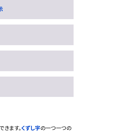
示
できます。
くずし字
の一つ一つの