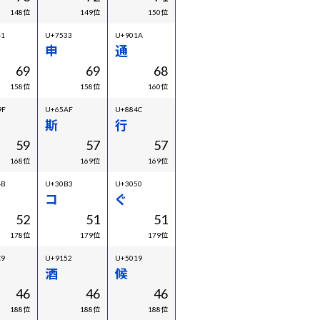
148位
149位
150位
41
U+7533
U+901A
申
通
69
69
68
158位
158位
160位
9F
U+65AF
U+884C
斯
行
59
57
57
168位
169位
169位
4B
U+30B3
U+3050
コ
ぐ
52
51
51
178位
179位
179位
C9
U+9152
U+5019
酒
候
46
46
46
188位
188位
188位