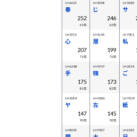
U+6625
U+3058
U+30B5
春
じ
サ
252
246
61位
62位
U+5FC3
U+5C45
U+79C1
心
居
私
207
199
71位
72位
U+624B
U+5F37
U+3054
手
強
ご
175
173
81位
82位
U+30E4
U+5DE6
U+7D19
ヤ
左
紙
147
145
91位
92位
U+805E
U+5927
U+65E5
聞
大
日