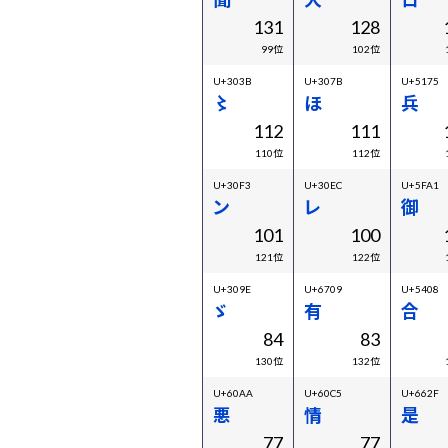
131
128
99位
102位
U+303B
U+307B
U+5175
〻
ほ
兵
112
111
110位
112位
U+30F3
U+30EC
U+5FA1
ン
レ
御
101
100
121位
122位
U+309E
U+6709
U+5408
ゞ
有
合
84
83
130位
132位
U+60AA
U+60C5
U+662F
悪
情
是
77
77