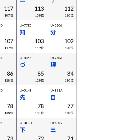
117
113
112
107位
109位
110位
2D
U+77E5
U+5206
知
分
107
103
102
117位
119位
120位
15
U+3065
U+7406
づ
理
86
85
84
128位
129位
130位
0D
U+5148
U+81EA
先
自
78
78
77
138位
138位
140位
52
U+4E0B
U+4E09
下
三
73
72
71