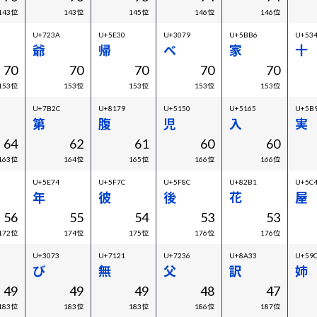
143位
143位
145位
146位
146位
U+723A
U+5E30
U+3079
U+5BB6
U+53
爺
帰
べ
家
十
70
70
70
70
70
153位
153位
153位
153位
153位
U+7B2C
U+8179
U+5150
U+5165
U+5B
第
腹
児
入
実
64
62
61
60
60
163位
164位
165位
166位
166位
U+5E74
U+5F7C
U+5F8C
U+82B1
U+5C
年
彼
後
花
屋
56
55
54
53
53
172位
174位
175位
176位
176位
U+3073
U+7121
U+7236
U+8A33
U+59
び
無
父
訳
姉
49
49
49
48
47
183位
183位
183位
186位
187位