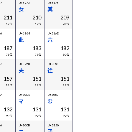
17
U+5973
U+5176
女
其
211
210
209
67位
69位
70位
56
U+6B64
U+516D
此
六
187
183
182
78位
79位
80位
A6
U+592B
U+5F80
夫
往
157
151
151
88位
89位
89位
CA
U+30DE
U+3080
マ
む
132
131
131
98位
99位
99位
86
U+30CB
U+5B50
ニ
子