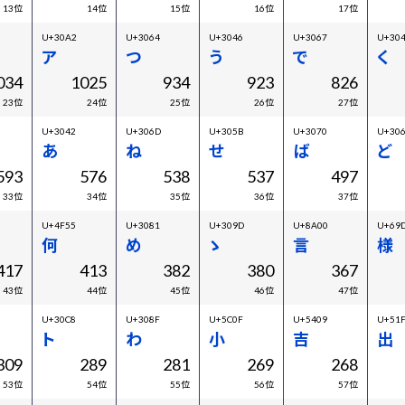
13位
14位
15位
16位
17位
U+30A2
U+3064
U+3046
U+3067
U+30
ア
つ
う
で
く
034
1025
934
923
826
23位
24位
25位
26位
27位
U+3042
U+306D
U+305B
U+3070
U+30
あ
ね
せ
ば
ど
593
576
538
537
497
33位
34位
35位
36位
37位
U+4F55
U+3081
U+309D
U+8A00
U+69
何
め
ゝ
言
様
417
413
382
380
367
43位
44位
45位
46位
47位
U+30C8
U+308F
U+5C0F
U+5409
U+51
ト
わ
小
吉
出
309
289
281
269
268
53位
54位
55位
56位
57位