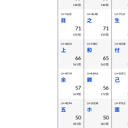
140位
140位
U+76EE
U+4E4B
U+751F
目
之
生
71
71
150位
150位
U+4E0A
U+548C
U+4ED8
上
和
付
66
65
161位
162位
U+4F59
U+89AA
U+5DF1
余
親
己
57
56
169位
172位
U+4E94
U+30DB
U+9762
五
ホ
面
50
50
181位
181位