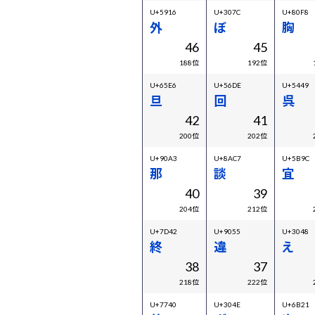
U+5916
U+307C
U+80F8
外
ぼ
胸
46
45
188位
192位
U+65E6
U+56DE
U+5449
旦
回
呉
42
41
200位
202位
U+90A3
U+8AC7
U+5B9C
那
談
宜
40
39
204位
212位
U+7D42
U+9055
U+3048
終
違
え
38
37
218位
222位
U+7740
U+304E
U+6B21