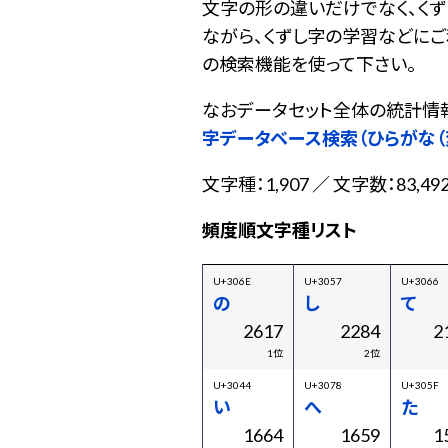
文字の形の違いだけでなく、く
ながら、くずし字の学習などに
の検索機能を使って下さい。
なおデータセット全体の統計情
字データベース検索（ひらがな（
文字種：1,907 ／ 文字数：83,49
頻度順文字種リスト
U+306E
U+3057
U+3066
の
し
て
2617
2284
2
1位
2位
U+3044
U+3078
U+305F
い
へ
た
1664
1659
1