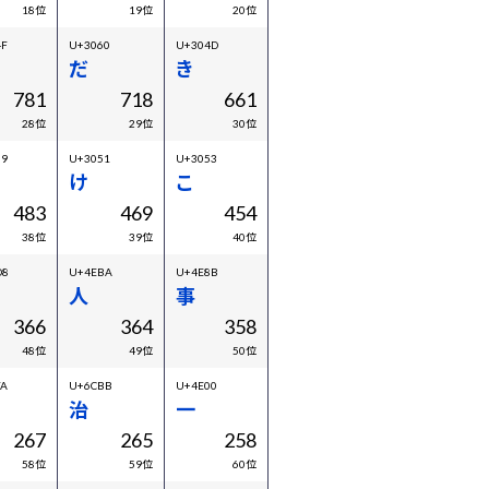
18位
19位
20位
4F
U+3060
U+304D
だ
き
781
718
661
28位
29位
30位
69
U+3051
U+3053
け
こ
483
469
454
38位
39位
40位
D8
U+4EBA
U+4E8B
人
事
366
364
358
48位
49位
50位
FA
U+6CBB
U+4E00
治
一
267
265
258
58位
59位
60位