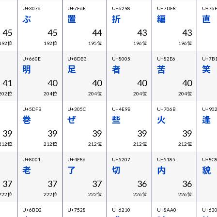
U+3076
U+7F6E
U+6298
U+7DE8
U+76
ぶ
置
折
編
直
45
45
44
43
43
192位
192位
195位
196位
196位
U+660E
U+8DB3
U+8005
U+82E6
U+7B
明
足
者
苦
笑
41
40
40
40
40
202位
204位
204位
204位
204位
U+5DFB
U+305C
U+4E9B
U+706B
U+90
巻
ぜ
些
火
逢
39
39
39
39
39
212位
212位
212位
212位
212位
U+8001
U+4E86
U+5207
U+5185
U+8C
老
了
切
内
貌
37
37
37
36
36
222位
222位
222位
226位
226位
U+6BD2
U+7528
U+6210
U+8AA0
U+63