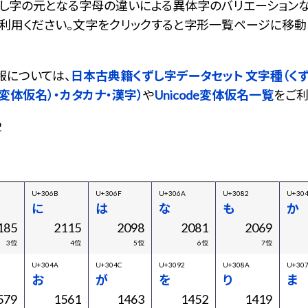
ずし字の元となる字母の違いによる異体字のバリエーション
ご利用ください。文字をクリックすると字形一覧ページに移動
報については、
日本古典籍くずし字データセット 文字種（く
変体仮名）・カタカナ・漢字）
や
Unicode変体仮名一覧
をご利
2
U+306B
U+306F
U+306A
U+3082
U+30
に
は
な
も
か
185
2115
2098
2081
2069
3位
4位
5位
6位
7位
U+304A
U+304C
U+3092
U+308A
U+30
お
が
を
り
ま
579
1561
1463
1452
1419