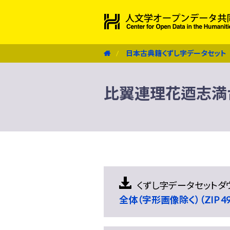
日本古典籍くずし字データセット
比翼連理花迺志満
くずし字データセットダ
全体（字形画像除く）（ZIP 490