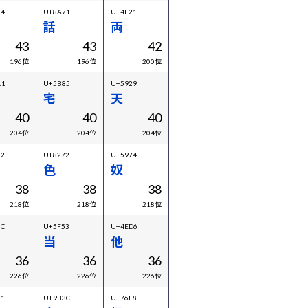
F4
U+8A71
U+4E21
話
両
43
43
42
196位
196位
200位
11
U+5B85
U+5929
宅
天
40
40
40
204位
204位
204位
22
U+8272
U+5974
色
奴
38
38
38
218位
218位
218位
8C
U+5F53
U+4ED6
当
他
36
36
36
226位
226位
226位
01
U+9B3C
U+76F8