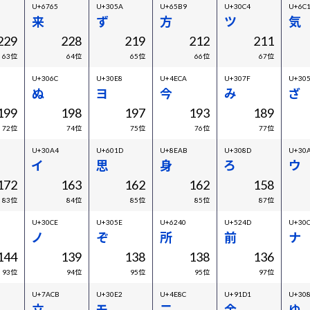
U+6765
U+305A
U+65B9
U+30C4
U+6C
来
ず
方
ツ
気
229
228
219
212
211
63位
64位
65位
66位
67位
U+306C
U+30E8
U+4ECA
U+307F
U+30
ぬ
ヨ
今
み
ざ
199
198
197
193
189
72位
74位
75位
76位
77位
U+30A4
U+601D
U+8EAB
U+308D
U+30
イ
思
身
ろ
ウ
172
163
162
162
158
83位
84位
85位
85位
87位
U+30CE
U+305E
U+6240
U+524D
U+30
ノ
ぞ
所
前
ナ
144
139
138
138
136
93位
94位
95位
95位
97位
U+7ACB
U+30E2
U+4E8C
U+91D1
U+30
立
モ
二
金
ゆ