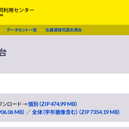
データセット一覧
比翼連理花迺志満台
台
ウンロード →
個別（ZIP 474.99 MB）
6.06 MB）
／
全体（字形画像含む）（ZIP 7354.19 MB）