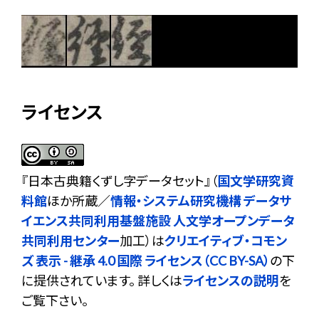
ライセンス
『
日本古典籍くずし字データセット
』（
国文学研究資
料館
ほか所蔵／
情報・システム研究機構 データサ
イエンス共同利用基盤施設 人文学オープンデータ
共同利用センター
加工）は
クリエイティブ・コモン
ズ 表示 - 継承 4.0 国際 ライセンス（CC BY-SA）
の下
に提供されています。 詳しくは
ライセンスの説明
を
ご覧下さい。