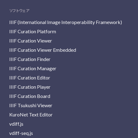
ソフトウェア
IIIF (International Image Interoperability Framework)
IIIF Curation Platform
IIIF Curation Viewer
IIIF Curation Viewer Embedded
IIIF Curation Finder
IIIF Curation Manager
IIIF Curation Editor
IIIF Curation Player
IIIF Curation Board
IIIF Tsukushi Viewer
KuroNet Text Editor
vdiff.js
vdiff-seq.js