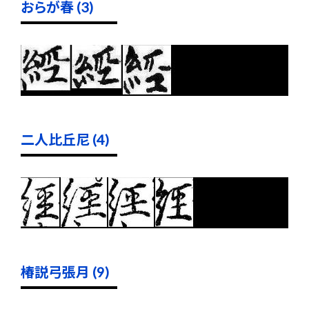
おらが春 (3)
二人比丘尼 (4)
椿説弓張月 (9)