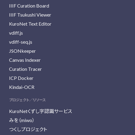
IIIF Curation Board
IIIF Tsukushi Viewer
KuroNet Text Editor
vdiff.js
vdiff-seq.js
JSONkeeper
Canvas Indexer
Curation Tracer
ICP Docker
Kindai-OCR
プロジェクト／リソース
KuroNetくずし字認識サービス
みを（miwo）
つくしプロジェクト