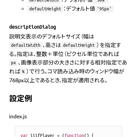
defaultWidth
'50%'
：デフォルト値
defaultHeight
'95px'
descriptionDialog
説明文表示のデフォルトサイズ（幅は
、高さは
）を指定す
defaultWidth
defaultHeight
る。指定は、整数＋単位（ピクセル単位であれば
、画像表示部分の大きさに対する相対指定であ
px
れば
）で行う。コマ読み込み時のウィンドウ幅が
%
768px以上であるとき、指定が適用される。
設定例
index.js
var
 iiifPlayer = (
function
(
) 
{
