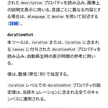
された
プロパティを読み込み、画像上
description
の説明文表示に用いる。言語ごとに異なる内容とす
る場合は、
と
を用いて記述する
@language
@value
（
詳細
）。
durationHint
本ツールは、
または、
に含まれ
Curation
Curation
る
に付与された
プロパティを
Canvas
durationHint
読み込み、自動再生時の表示時間の参考に用い
る。
値は、数値（単位：秒）で指定する。
レベルでの
プロパティの設
Curation
durationHint
定値は、当該キュレーションに含まれる全てのキャ
ンバスに適用される。