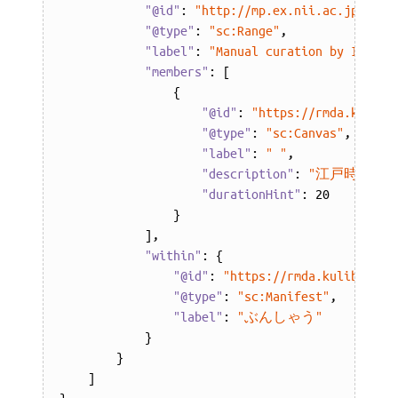
"@id"
: 
"http://mp.ex.nii.ac.jp/api/
"@type"
: 
"sc:Range"
,

"label"
: 
"Manual curation by IIIF C
"members"
: [

                {

"@id"
: 
"https://rmda.kulib.
"@type"
: 
"sc:Canvas"
,

"label"
: 
" "
,

"description"
: 
"江戸時代に
"durationHint"
: 
20
                }

            ],

"within"
: {

"@id"
: 
"https://rmda.kulib.kyot
"@type"
: 
"sc:Manifest"
,

"label"
: 
"ぶんしゃう"
            }

        }

    ]
