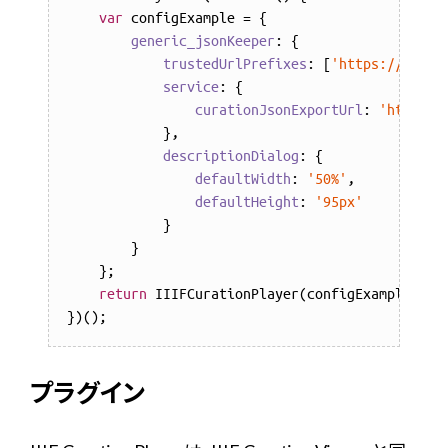
var
 configExample = {

generic_jsonKeeper
: {

trustedUrlPrefixes
: [
'https://'
, 
'h
service
: {

curationJsonExportUrl
: 
'https:/
            },

descriptionDialog
: {

defaultWidth
: 
'50%'
,

defaultHeight
: 
'95px'
            }

        }

    };

return
 IIIFCurationPlayer(configExample.gene
プラグイン