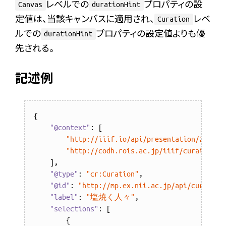
レベルでの
プロパティの設
Canvas
durationHint
定値は、当該キャンバスに適用され、
レベ
Curation
ルでの
プロパティの設定値よりも優
durationHint
先される。
記述例
{

"@context"
: [

"http://iiif.io/api/presentation/2/cont
"http://codh.rois.ac.jp/iiif/curation/1
    ],

"@type"
: 
"cr:Curation"
,

"@id"
: 
"http://mp.ex.nii.ac.jp/api/curation
"label"
: 
"塩焼く人々"
,

"selections"
: [

        {
