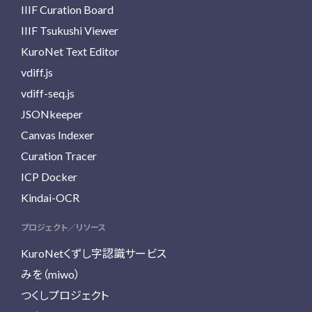
IIIF Curation Board
IIIF Tsukushi Viewer
KuroNet Text Editor
vdiff.js
vdiff-seq.js
JSONkeeper
Canvas Indexer
Curation Tracer
ICP Docker
Kindai-OCR
プロジェクト／リソース
KuroNetくずし字認識サービス
みを（miwo）
つくしプロジェクト