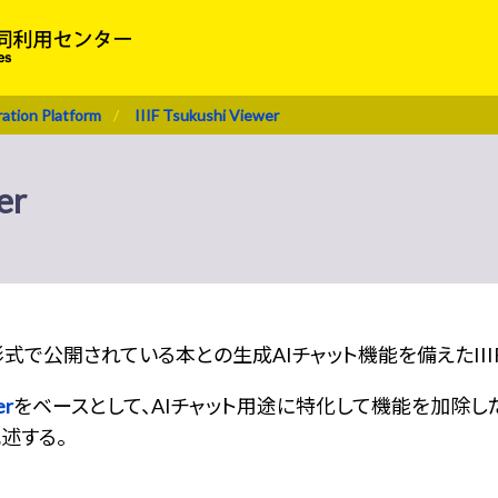
ration Platform
IIIF Tsukushi Viewer
er
er”は、IIIF形式で公開されている本との生成AIチャット機能を備えたI
er
をベースとして、AIチャット用途に特化して機能を加除し
述する。