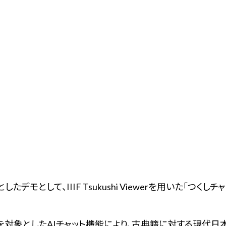
したデモとして、IIIF Tsukushi Viewerを用いた「つく
籍を対象としたAIチャット機能により、古典籍に対する現代日