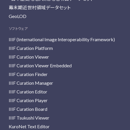
幕末期近世村領域データセット
GeoLOD
ソフトウェア
IIIF (International Image Interoperability Framework)
IIIF Curation Platform
IIIF Curation Viewer
IIIF Curation Viewer Embedded
IIIF Curation Finder
IIIF Curation Manager
IIIF Curation Editor
IIIF Curation Player
IIIF Curation Board
IIIF Tsukushi Viewer
KuroNet Text Editor