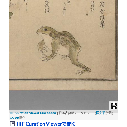
24/26
次
前
|
日本古典籍データセット（
所蔵）
IIIF Curation Viewer Embedded
国文研
配信
CODH
IIIF Curation Viewerで開く