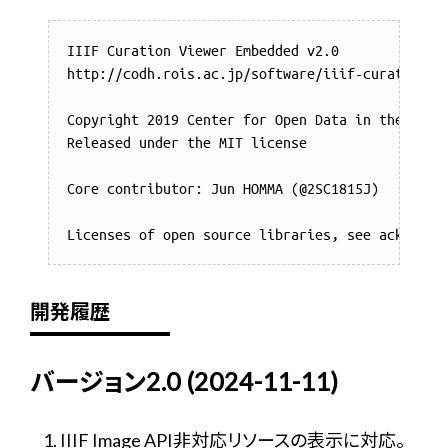
IIIF Curation Viewer Embedded v2.0

http://codh.rois.ac.jp/software/iiif-curation-vi
Copyright 2019 Center for Open Data in the Human
Released under the MIT license

Core contributor: Jun HOMMA (@2SC1815J)

開発履歴
バージョン2.0 (2024-11-11)
IIIF Image API非対応リソースの表示に対応。