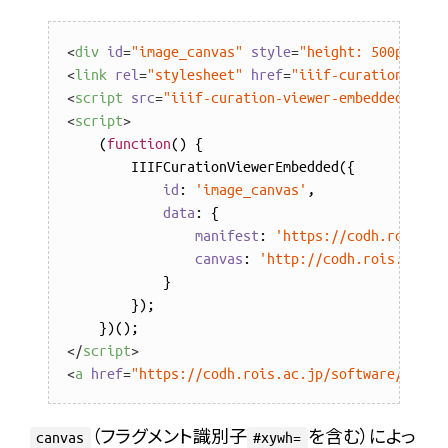
<
div
id
=
"image_canvas"
style
=
"height: 500px;"
>
<
<
link
rel
=
"stylesheet"
href
=
"iiif-curation-view
<
script
src
=
"iiif-curation-viewer-embedded/icvi
<
script
>
    (
function
(
) 
{

        IIIFCurationViewerEmbedded({

id
: 
'image_canvas'
,

data
: {

manifest
: 
'https://codh.rois.ac
canvas
: 
'http://codh.rois.ac.jp
            }

        });

</
script
>
<
a
href
=
"https://codh.rois.ac.jp/software/iiif-
（フラグメント識別子
を含む）によっ
canvas
#xywh=