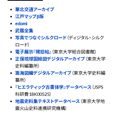
華北交通アーカイブ
江戸マップβ版
edomi
武鑑全集
写真でつなぐシルクロード
（ディジタル・シルク
ロード）
電子展示『捃拾帖』
（東京大学総合図書館）
正保琉球国絵図デジタルアーカイブ
（東京大学
史料編纂所）
籌海図編デジタルアーカイブ
（東京大学史料編
纂所）
『ヒエラティック古書体学』データベース
（JSPS
科研費18K00525）
地震史料集テキストデータベース
（東京大学地
震火山史料連携研究機構）