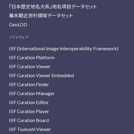
『日本歴史地名大系』地名項目データセット
幕末期近世村領域データセット
GeoLOD
ソフトウェア
IIIF (International Image Interoperability Framework)
IIIF Curation Platform
IIIF Curation Viewer
IIIF Curation Viewer Embedded
IIIF Curation Finder
IIIF Curation Manager
IIIF Curation Editor
IIIF Curation Player
IIIF Curation Board
IIIF Tsukushi Viewer