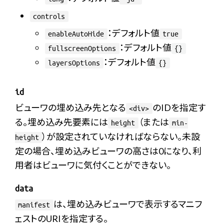
controls
：デフォルト値
enableAutoHide
true
：デフォルト値
fullscreenOptions
{}
：デフォルト値
layersOptions
{}
id
ビューワの埋め込み先となる
のIDを指定す
<div>
る。埋め込み先要素には
（または
height
min-
）が設定されていなければならない。未設
height
定の場合、埋め込みビューワの高さは0になり、利
用者はビューワに気付くことができない。
data
は、埋め込みビューワで表示するマニフ
manifest
ェストのURIを指定する。