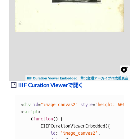
|
IIIF Curation Viewer Embedded
華北交通アーカイブ作成委員会
IIIF Curation Viewerで開く
<
div
id
=
"image_canvas2"
style
=
"height: 600px;"
>
<
script
>
    (
function
(
) 
{

        IIIFCurationViewerEmbedded({

id
: 
'image_canvas2'
,
