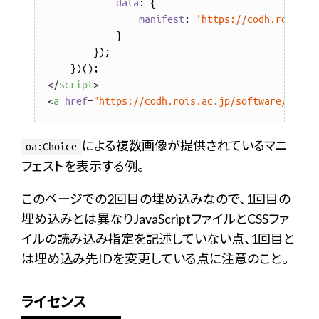
data
: {

manifest
: 
'https://codh.rois.ac
            }

        });

</
script
>
<
a
href
=
"https://codh.rois.ac.jp/software/iiif-
による複数画像が提供されているマニ
oa:Choice
フェストを表示する例。
このページでの2回目の埋め込みなので、1回目の
埋め込みとは異なりJavaScriptファイルとCSSファ
イルの読み込み指定を記述していない点、1回目と
は埋め込み先IDを変更している点に注意のこと。
ライセンス