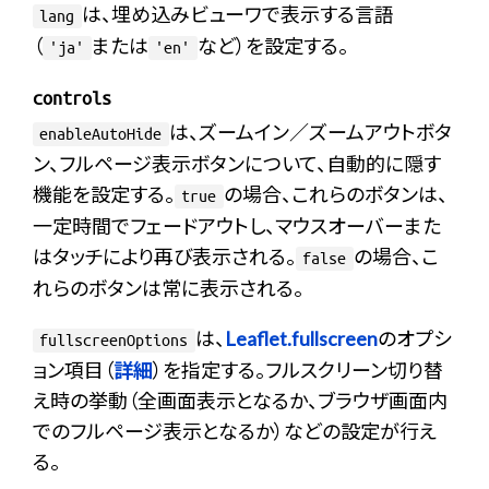
は、埋め込みビューワで表示する言語
lang
（
または
など）を設定する。
'ja'
'en'
controls
は、ズームイン／ズームアウトボタ
enableAutoHide
ン、フルページ表示ボタンについて、自動的に隠す
機能を設定する。
の場合、これらのボタンは、
true
一定時間でフェードアウトし、マウスオーバーまた
はタッチにより再び表示される。
の場合、こ
false
れらのボタンは常に表示される。
は、
Leaflet.fullscreen
のオプシ
fullscreenOptions
ョン項目（
詳細
）を指定する。フルスクリーン切り替
え時の挙動（全画面表示となるか、ブラウザ画面内
でのフルページ表示となるか）などの設定が行え
る。