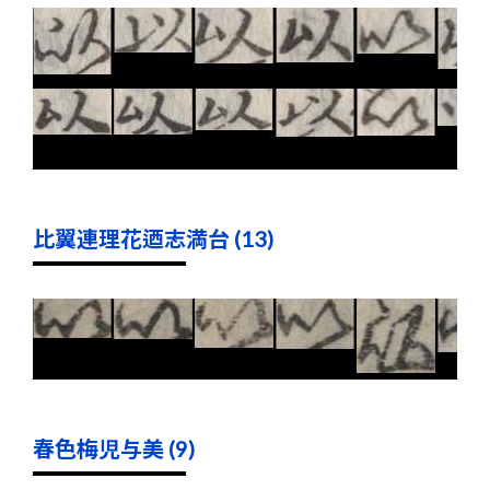
比翼連理花迺志満台 (13)
春色梅児与美 (9)