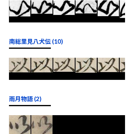
南総里見八犬伝 (10)
雨月物語 (2)