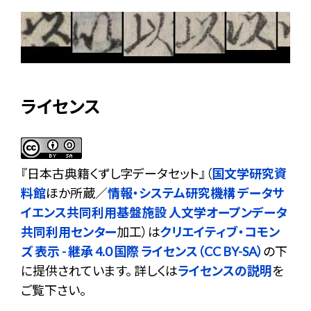
ライセンス
『
日本古典籍くずし字データセット
』（
国文学研究資
料館
ほか所蔵／
情報・システム研究機構 データサ
イエンス共同利用基盤施設 人文学オープンデータ
共同利用センター
加工）は
クリエイティブ・コモン
ズ 表示 - 継承 4.0 国際 ライセンス（CC BY-SA）
の下
に提供されています。 詳しくは
ライセンスの説明
を
ご覧下さい。