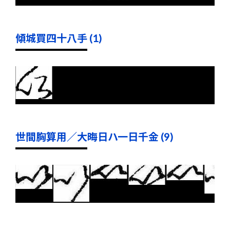
傾城買四十八手 (1)
世間胸算用／大晦日ハ一日千金 (9)