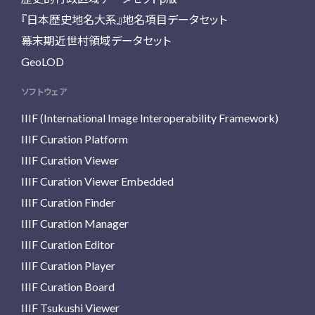
『日本歴史地名大系』地名項目データセット
幕末期近世村領域データセット
GeoLOD
ソフトウェア
IIIF (International Image Interoperability Framework)
IIIF Curation Platform
IIIF Curation Viewer
IIIF Curation Viewer Embedded
IIIF Curation Finder
IIIF Curation Manager
IIIF Curation Editor
IIIF Curation Player
IIIF Curation Board
IIIF Tsukushi Viewer