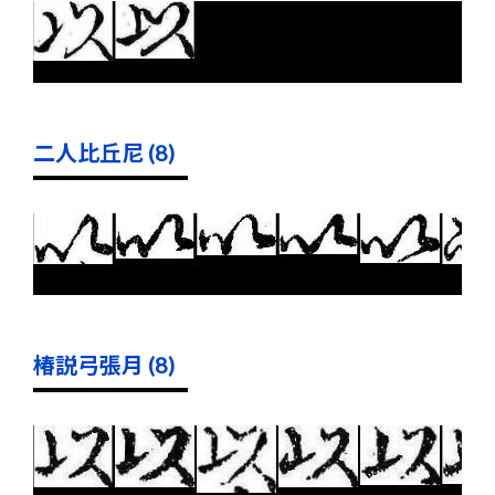
二人比丘尼 (8)
椿説弓張月 (8)