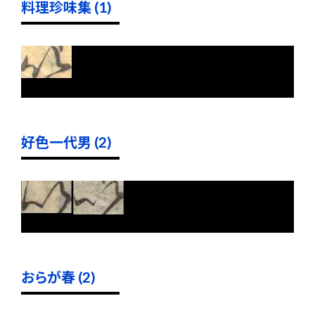
料理珍味集 (1)
好色一代男 (2)
おらが春 (2)