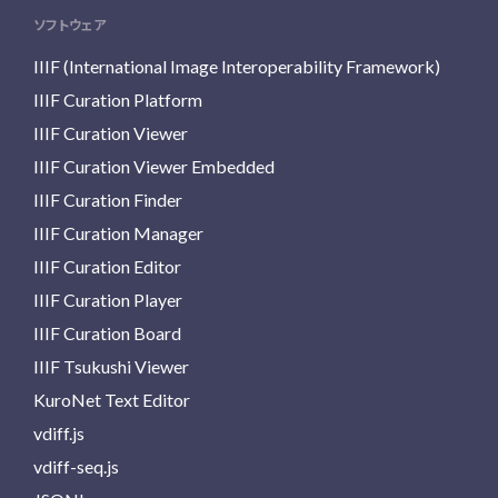
ソフトウェア
IIIF (International Image Interoperability Framework)
IIIF Curation Platform
IIIF Curation Viewer
IIIF Curation Viewer Embedded
IIIF Curation Finder
IIIF Curation Manager
IIIF Curation Editor
IIIF Curation Player
IIIF Curation Board
IIIF Tsukushi Viewer
KuroNet Text Editor
vdiff.js
vdiff-seq.js