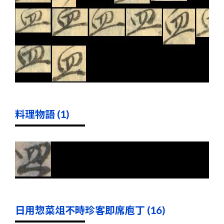
料理物語 (1)
日用惣菜俎不時珍客即席庖丁 (16)