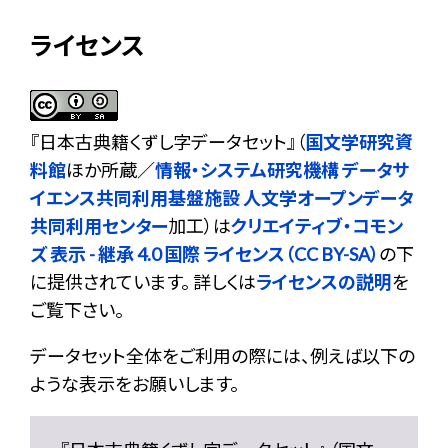
ライセンス
『
日本古典籍くずし字データセット
』（
国文学研究資
料館
ほか所蔵／
情報・システム研究機構 データサ
イエンス共同利用基盤施設 人文学オープンデータ
共同利用センター
加工）は
クリエイティブ・コモン
ズ 表示 - 継承 4.0 国際 ライセンス（CC BY-SA）
の下
に提供されています。 詳しくは
ライセンスの説明
を
ご覧下さい。
データセット全体をご利用の際には、例えば以下の
ような表示をお願いします。