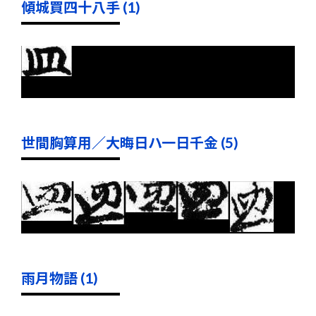
傾城買四十八手 (1)
世間胸算用／大晦日ハ一日千金 (5)
雨月物語 (1)