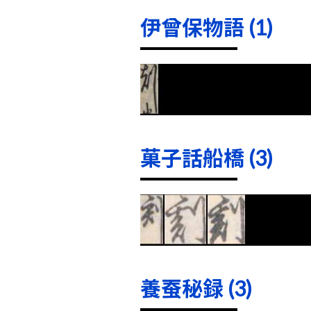
伊曾保物語 (1)
菓子話船橋 (3)
養蚕秘録 (3)