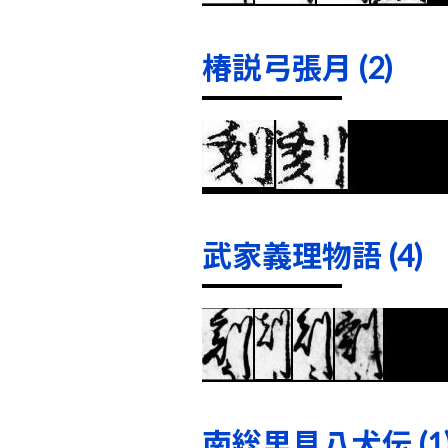
椿説弓張月 (2)
武家義理物語 (4)
南総里見八犬伝 (1