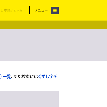
日本語
English
メニュー
）一覧
、また検索には
くずし字デ