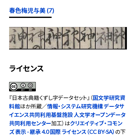
春色梅児与美 (7)
ライセンス
『
日本古典籍くずし字データセット
』（
国文学研究資
料館
ほか所蔵／
情報・システム研究機構 データサ
イエンス共同利用基盤施設 人文学オープンデータ
共同利用センター
加工）は
クリエイティブ・コモン
ズ 表示 - 継承 4.0 国際 ライセンス（CC BY-SA）
の下