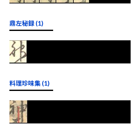
鼎左秘録 (1)
料理珍味集 (1)