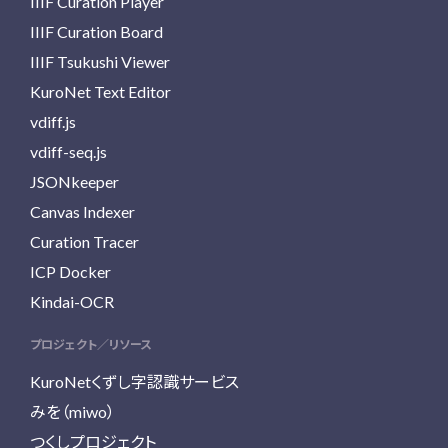
IIIF Curation Player
IIIF Curation Board
IIIF Tsukushi Viewer
KuroNet Text Editor
vdiff.js
vdiff-seq.js
JSONkeeper
Canvas Indexer
Curation Tracer
ICP Docker
Kindai-OCR
プロジェクト／リソース
KuroNetくずし字認識サービス
みを（miwo）
つくしプロジェクト