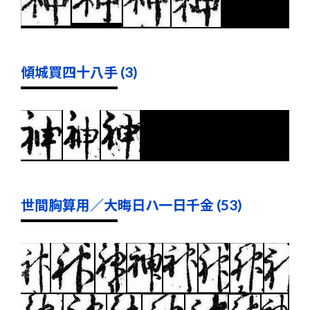
傾城買四十八手 (3)
世間胸算用／大晦日ハ一日千金 (53)