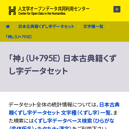
メニュー
日本古典籍くずし字データセット
文字種一覧
「神」（U+795E）
「神」（U+795E） 日本古典籍くず
し字データセット
データセット全体の統計情報については、
日本古典
籍くずし字データセット 文字種（くずし字）一覧
、ま
た検索には
くずし字データベース検索（ひらがな
（変体仮名）・カタカナ・漢字）
をご利用下さい。