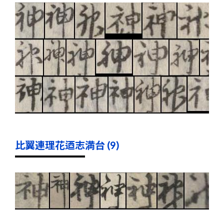
比翼連理花迺志満台 (9)