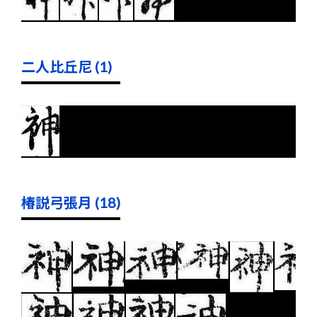
二人比丘尼 (1)
椿説弓張月 (18)