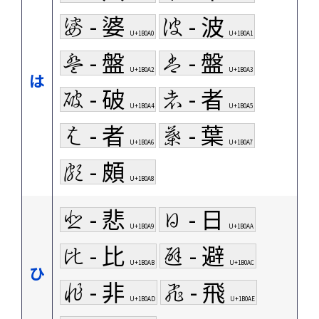
𛂠 - 婆
𛂡 - 波
U+1B0A0
U+1B0A1
𛂢 - 盤
𛂣 - 盤
U+1B0A2
U+1B0A3
は
𛂤 - 破
𛂥 - 者
U+1B0A4
U+1B0A5
𛂦 - 者
𛂧 - 葉
U+1B0A6
U+1B0A7
𛂨 - 頗
U+1B0A8
𛂩 - 悲
𛂪 - 日
U+1B0A9
U+1B0AA
𛂫 - 比
𛂬 - 避
U+1B0AB
U+1B0AC
ひ
𛂭 - 非
𛂮 - 飛
U+1B0AD
U+1B0AE