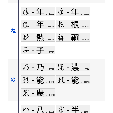
𛂒 - 年
𛂓 - 年
U+1B092
U+1B093
𛂔 - 年
𛂕 - 根
U+1B094
U+1B095
ね
𛂖 - 熱
𛂗 - 禰
U+1B096
U+1B097
𛂘 - 子
U+1B098
𛂙 - 乃
𛂚 - 濃
U+1B099
U+1B09A
𛂛 - 能
𛂜 - 能
の
U+1B09B
U+1B09C
𛂝 - 農
U+1B09D
𛂞 - 八
𛂟 - 半
U+1B09E
U+1B09F