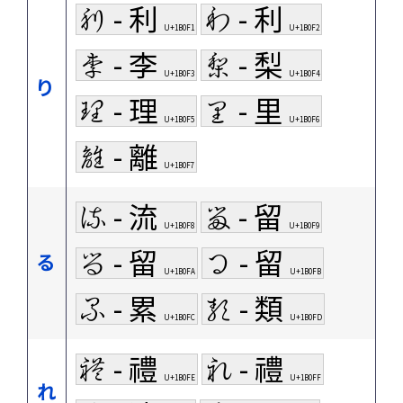
𛃱 - 利
𛃲 - 利
U+1B0F1
U+1B0F2
𛃳 - 李
𛃴 - 梨
U+1B0F3
U+1B0F4
り
𛃵 - 理
𛃶 - 里
U+1B0F5
U+1B0F6
𛃷 - 離
U+1B0F7
𛃸 - 流
𛃹 - 留
U+1B0F8
U+1B0F9
𛃺 - 留
𛃻 - 留
る
U+1B0FA
U+1B0FB
𛃼 - 累
𛃽 - 類
U+1B0FC
U+1B0FD
𛃾 - 禮
𛃿 - 禮
U+1B0FE
U+1B0FF
れ