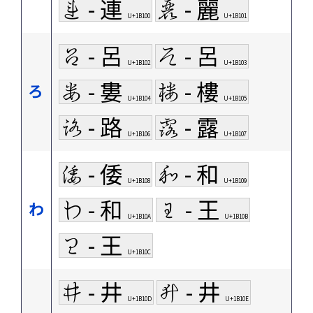
𛄀 - 連
𛄁 - 麗
U+1B100
U+1B101
𛄂 - 呂
𛄃 - 呂
U+1B102
U+1B103
𛄄 - 婁
𛄅 - 樓
ろ
U+1B104
U+1B105
𛄆 - 路
𛄇 - 露
U+1B106
U+1B107
𛄈 - 倭
𛄉 - 和
U+1B108
U+1B109
𛄊 - 和
𛄋 - 王
わ
U+1B10A
U+1B10B
𛄌 - 王
U+1B10C
𛄍 - 井
𛄎 - 井
U+1B10D
U+1B10E