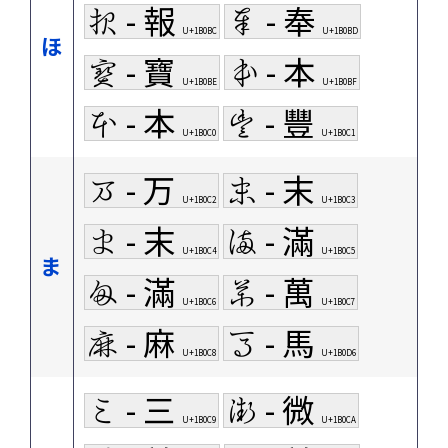
𛂼 - 報
𛂽 - 奉
U+1B0BC
U+1B0BD
ほ
𛂾 - 寶
𛂿 - 本
U+1B0BE
U+1B0BF
𛃀 - 本
𛃁 - 豐
U+1B0C0
U+1B0C1
𛃂 - 万
𛃃 - 末
U+1B0C2
U+1B0C3
𛃄 - 末
𛃅 - 滿
U+1B0C4
U+1B0C5
ま
𛃆 - 滿
𛃇 - 萬
U+1B0C6
U+1B0C7
𛃈 - 麻
𛃖 - 馬
U+1B0C8
U+1B0D6
𛃉 - 三
𛃊 - 微
U+1B0C9
U+1B0CA