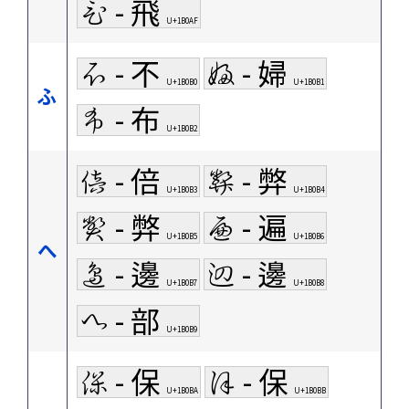
𛂯 - 飛
U+1B0AF
𛂰 - 不
𛂱 - 婦
U+1B0B0
U+1B0B1
ふ
𛂲 - 布
U+1B0B2
𛂳 - 倍
𛂴 - 弊
U+1B0B3
U+1B0B4
𛂵 - 弊
𛂶 - 遍
U+1B0B5
U+1B0B6
へ
𛂷 - 邊
𛂸 - 邊
U+1B0B7
U+1B0B8
𛂹 - 部
U+1B0B9
𛂺 - 保
𛂻 - 保
U+1B0BA
U+1B0BB