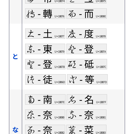
U+1B074
U+1B075
𛁶 - 轉
𛂎 - 而
U+1B076
U+1B08E
𛁷 - 土
𛁸 - 度
U+1B077
U+1B078
𛁹 - 東
𛁺 - 登
U+1B079
U+1B07A
と
𛁻 - 登
𛁼 - 砥
U+1B07B
U+1B07C
𛁭 - 徒
𛁽 - 等
U+1B06D
U+1B07D
𛁾 - 南
𛁿 - 名
U+1B07E
U+1B07F
𛂀 - 奈
𛂁 - 奈
U+1B080
U+1B081
𛂂 - 奈
𛂃 - 菜
な
U+1B082
U+1B083