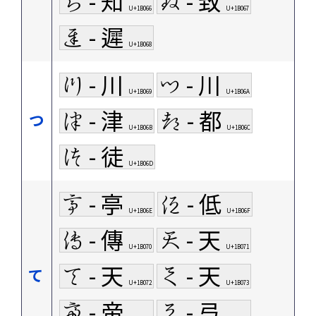
𛁦 - 知
𛁧 - 致
U+1B066
U+1B067
𛁨 - 遲
U+1B068
𛁩 - 川
𛁪 - 川
U+1B069
U+1B06A
𛁫 - 津
𛁬 - 都
つ
U+1B06B
U+1B06C
𛁭 - 徒
U+1B06D
𛁮 - 亭
𛁯 - 低
U+1B06E
U+1B06F
𛁰 - 傳
𛁱 - 天
U+1B070
U+1B071
𛁲 - 天
𛁳 - 天
て
U+1B072
U+1B073
𛁴 - 帝
𛁵 - 弖