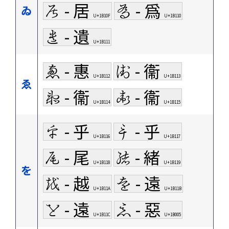
𛄏 - 居
𛄐 - 爲
ゐ
U+1B10F
U+1B110
𛄑 - 遺
U+1B111
𛄒 - 惠
𛄓 - 衞
U+1B112
U+1B113
ゑ
𛄔 - 衞
𛄕 - 衞
U+1B114
U+1B115
𛄖 - 乎
𛄗 - 乎
U+1B116
U+1B117
𛄘 - 尾
𛄙 - 緒
U+1B118
U+1B119
を
𛄚 - 越
𛄛 - 遠
U+1B11A
U+1B11B
𛄜 - 遠
𛀅 - 惡
U+1B11C
U+1B005