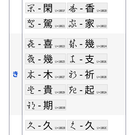
𛀟 - 閑
𛀠 - 香
U+1B01F
U+1B020
𛀡 - 駕
𛀢 - 家
U+1B021
U+1B022
𛀣 - 喜
𛀤 - 幾
U+1B023
U+1B024
𛀥 - 幾
𛀦 - 支
U+1B025
U+1B026
𛀧 - 木
𛀨 - 祈
き
U+1B027
U+1B028
𛀩 - 貴
𛀪 - 起
U+1B029
U+1B02A
𛀻 - 期
U+1B03B
𛀫 - 久
𛀬 - 久
U+1B02B
U+1B02C