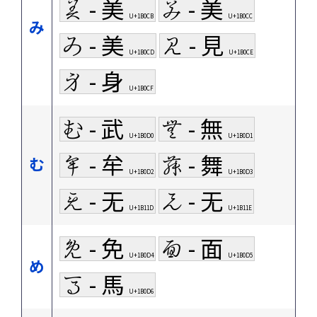
𛃋 - 美
𛃌 - 美
U+1B0CB
U+1B0CC
み
𛃍 - 美
𛃎 - 見
U+1B0CD
U+1B0CE
𛃏 - 身
U+1B0CF
𛃐 - 武
𛃑 - 無
U+1B0D0
U+1B0D1
𛃒 - 牟
𛃓 - 舞
む
U+1B0D2
U+1B0D3
𛄝 - 无
𛄞 - 无
U+1B11D
U+1B11E
𛃔 - 免
𛃕 - 面
U+1B0D4
U+1B0D5
め
𛃖 - 馬
U+1B0D6