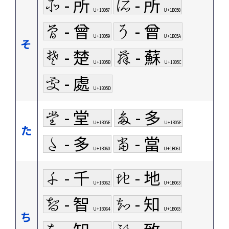
𛁗 - 所
𛁘 - 所
U+1B057
U+1B058
𛁙 - 曾
𛁚 - 曾
U+1B059
U+1B05A
そ
𛁛 - 楚
𛁜 - 蘇
U+1B05B
U+1B05C
𛁝 - 處
U+1B05D
𛁞 - 堂
𛁟 - 多
U+1B05E
U+1B05F
た
𛁠 - 多
𛁡 - 當
U+1B060
U+1B061
𛁢 - 千
𛁣 - 地
U+1B062
U+1B063
𛁤 - 智
𛁥 - 知
U+1B064
U+1B065
ち