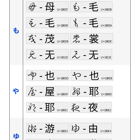
𛃗 - 母
𛃘 - 毛
U+1B0D7
U+1B0D8
𛃙 - 毛
𛃚 - 毛
U+1B0D9
U+1B0DA
も
𛃛 - 茂
𛃜 - 裳
U+1B0DB
U+1B0DC
𛄝 - 无
𛄞 - 无
U+1B11D
U+1B11E
𛃝 - 也
𛃞 - 也
U+1B0DD
U+1B0DE
𛃟 - 屋
𛃠 - 耶
や
U+1B0DF
U+1B0E0
𛃡 - 耶
𛃢 - 夜
U+1B0E1
U+1B0E2
𛃣 - 游
𛃤 - 由
U+1B0E3
U+1B0E4
ゆ