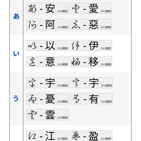
𛀂 - 安
𛀃 - 愛
U+1B002
U+1B003
あ
𛀄 - 阿
𛀅 - 惡
U+1B004
U+1B005
𛀆 - 以
𛀇 - 伊
U+1B006
U+1B007
い
𛀈 - 意
𛀉 - 移
U+1B008
U+1B009
𛀊 - 宇
𛀋 - 宇
U+1B00A
U+1B00B
𛀌 - 憂
𛀍 - 有
う
U+1B00C
U+1B00D
𛀎 - 雲
U+1B00E
𛀁 - 江
𛀏 - 盈
U+1B001
U+1B00F