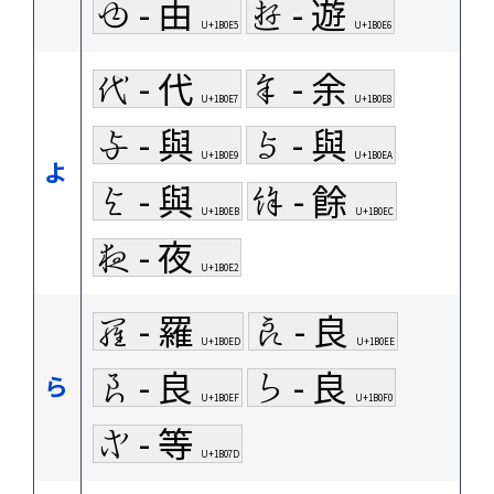
𛃥 - 由
𛃦 - 遊
U+1B0E5
U+1B0E6
𛃧 - 代
𛃨 - 余
U+1B0E7
U+1B0E8
𛃩 - 與
𛃪 - 與
U+1B0E9
U+1B0EA
よ
𛃫 - 與
𛃬 - 餘
U+1B0EB
U+1B0EC
𛃢 - 夜
U+1B0E2
𛃭 - 羅
𛃮 - 良
U+1B0ED
U+1B0EE
𛃯 - 良
𛃰 - 良
ら
U+1B0EF
U+1B0F0
𛁽 - 等
U+1B07D