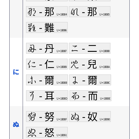
𛂄 - 那
𛂅 - 那
U+1B084
U+1B085
𛂆 - 難
U+1B086
𛂇 - 丹
𛂈 - 二
U+1B087
U+1B088
𛂉 - 仁
𛂊 - 兒
U+1B089
U+1B08A
に
𛂋 - 爾
𛂌 - 爾
U+1B08B
U+1B08C
𛂍 - 耳
𛂎 - 而
U+1B08D
U+1B08E
𛂏 - 努
𛂐 - 奴
U+1B08F
U+1B090
ぬ
𛂑 - 怒
U+1B091