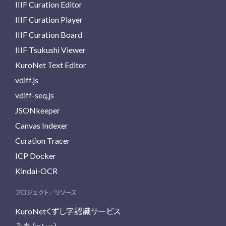
IIIF Curation Editor
IIIF Curation Player
IIIF Curation Board
IIIF Tsukushi Viewer
KuroNet Text Editor
vdiff.js
vdiff-seq.js
JSONkeeper
Canvas Indexer
Curation Tracer
ICP Docker
Kindai-OCR
プロジェクト／リソース
KuroNetくずし字認識サービス