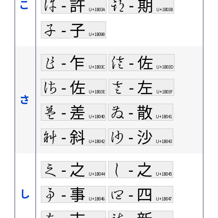
𛀺 - 許
𛀻 - 期
こ
U+1B03A
U+1B03B
𛂘 - 子
U+1B098
𛀼 - 乍
𛀽 - 佐
U+1B03C
U+1B03D
𛀾 - 佐
𛀿 - 左
U+1B03E
U+1B03F
さ
𛁀 - 差
𛁁 - 散
U+1B040
U+1B041
𛁂 - 斜
𛁃 - 沙
U+1B042
U+1B043
𛁄 - 之
𛁅 - 之
U+1B044
U+1B045
𛁆 - 事
𛁇 - 四
し
U+1B046
U+1B047