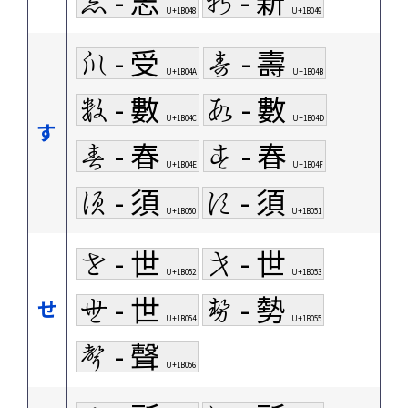
𛁈 - 志
𛁉 - 新
U+1B048
U+1B049
𛁊 - 受
𛁋 - 壽
U+1B04A
U+1B04B
𛁌 - 數
𛁍 - 數
U+1B04C
U+1B04D
す
𛁎 - 春
𛁏 - 春
U+1B04E
U+1B04F
𛁐 - 須
𛁑 - 須
U+1B050
U+1B051
𛁒 - 世
𛁓 - 世
U+1B052
U+1B053
𛁔 - 世
𛁕 - 勢
せ
U+1B054
U+1B055
𛁖 - 聲
U+1B056