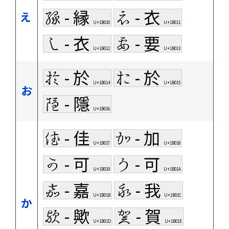
𛀐 - 縁
𛀑 - 衣
え
U+1B010
U+1B011
𛀒 - 衣
𛀓 - 要
U+1B012
U+1B013
𛀔 - 於
𛀕 - 於
U+1B014
U+1B015
お
𛀖 - 隱
U+1B016
𛀗 - 佳
𛀘 - 加
U+1B017
U+1B018
𛀙 - 可
𛀚 - 可
U+1B019
U+1B01A
𛀛 - 嘉
𛀜 - 我
U+1B01B
U+1B01C
か
𛀝 - 歟
𛀞 - 賀
U+1B01D
U+1B01E