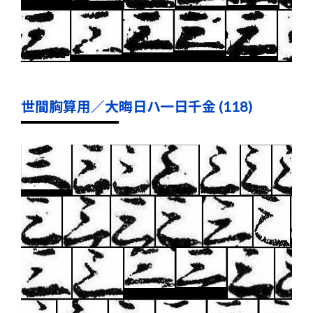
世間胸算用／大晦日ハ一日千金 (118)