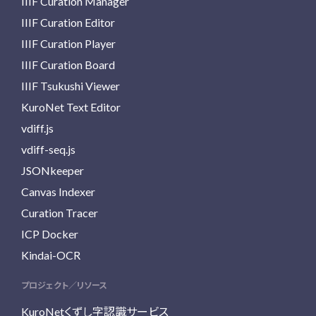
IIIF Curation Manager
IIIF Curation Editor
IIIF Curation Player
IIIF Curation Board
IIIF Tsukushi Viewer
KuroNet Text Editor
vdiff.js
vdiff-seq.js
JSONkeeper
Canvas Indexer
Curation Tracer
ICP Docker
Kindai-OCR
プロジェクト／リソース
KuroNetくずし字認識サービス