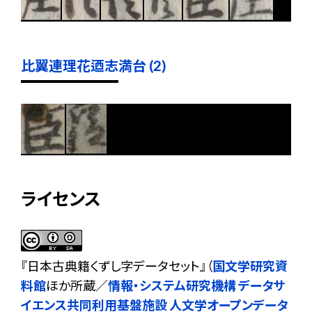
比翼連理花迺志満台 (2)
ライセンス
『
日本古典籍くずし字データセット
』（
国文学研究資
料館
ほか所蔵／
情報・システム研究機構 データサ
イエンス共同利用基盤施設 人文学オープンデータ