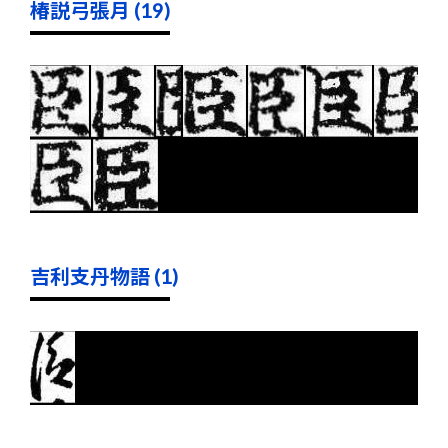
椿説弓張月 (19)
吉利支丹物語 (1)