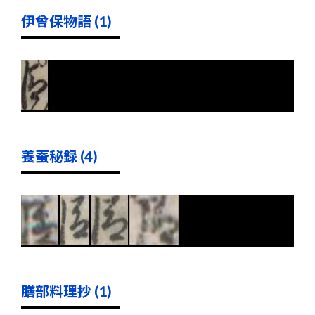
伊曾保物語 (1)
養蚕秘録 (4)
膳部料理抄 (1)