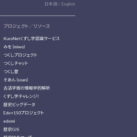
日本語
English
プロジェクト／リソース
KuroNetくずし字認識サービス
みを（miwo）
つくしプロジェクト
つくしチャット
つくし堂
そあん（soan）
古活字版の情報学的解析
くずし字チャレンジ！
歴史ビッグデータ
Edo+150プロジェクト
edomi
歴史GIS