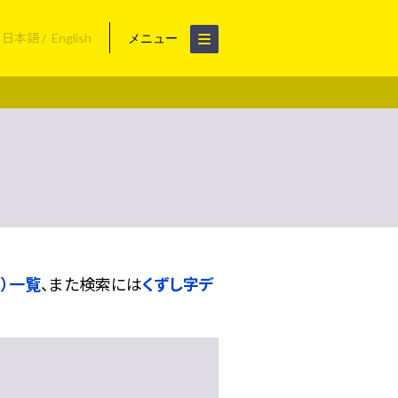
日本語
English
メニュー
）一覧
、また検索には
くずし字デ