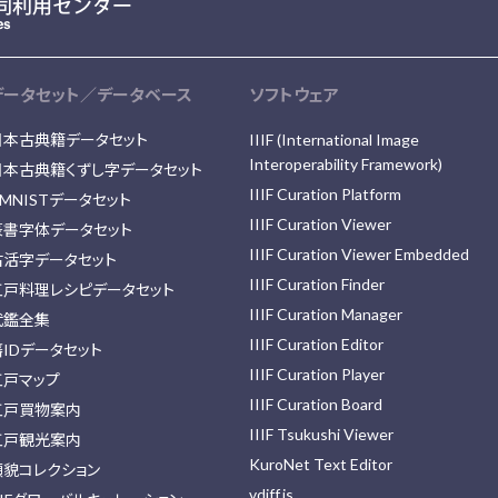
データセット／データベース
ソフトウェア
日本古典籍データセット
IIIF (International Image
Interoperability Framework)
日本古典籍くずし字データセット
IIIF Curation Platform
MNISTデータセット
IIIF Curation Viewer
篆書字体データセット
IIIF Curation Viewer Embedded
古活字データセット
IIIF Curation Finder
江戸料理レシピデータセット
IIIF Curation Manager
武鑑全集
IIIF Curation Editor
藩IDデータセット
IIIF Curation Player
江戸マップ
IIIF Curation Board
江戸買物案内
IIIF Tsukushi Viewer
江戸観光案内
KuroNet Text Editor
顔貌コレクション
vdiff.js