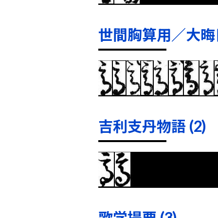
世間胸算用／大晦日
吉利支丹物語 (2)
歌学提要 (3)