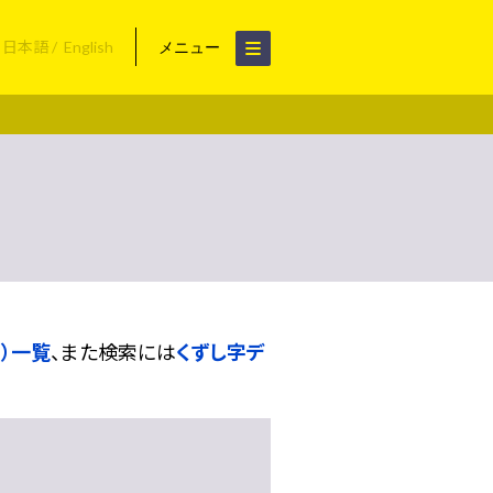
日本語
English
メニュー
）一覧
、また検索には
くずし字デ