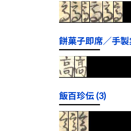
餅菓子即席／手製集 
飯百珍伝 (3)