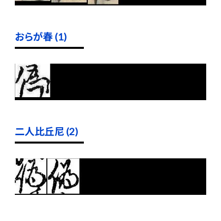
おらが春 (1)
二人比丘尼 (2)