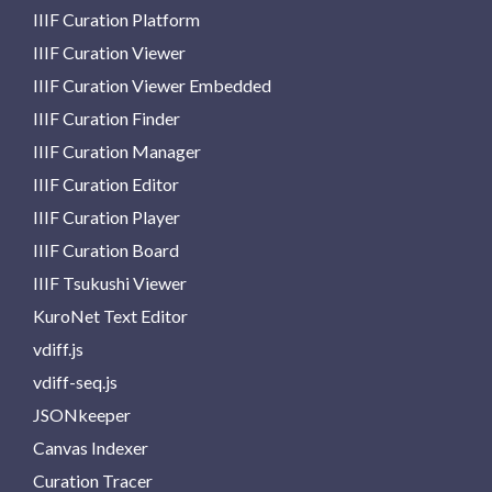
IIIF Curation Platform
IIIF Curation Viewer
IIIF Curation Viewer Embedded
IIIF Curation Finder
IIIF Curation Manager
IIIF Curation Editor
IIIF Curation Player
IIIF Curation Board
IIIF Tsukushi Viewer
KuroNet Text Editor
vdiff.js
vdiff-seq.js
JSONkeeper
Canvas Indexer
Curation Tracer