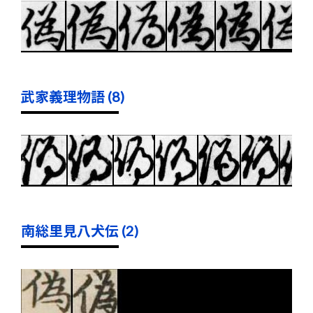
武家義理物語 (8)
南総里見八犬伝 (2)