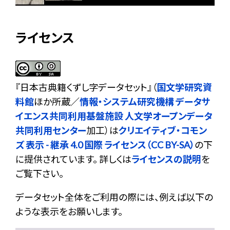
ライセンス
『
日本古典籍くずし字データセット
』（
国文学研究資
料館
ほか所蔵／
情報・システム研究機構 データサ
イエンス共同利用基盤施設 人文学オープンデータ
共同利用センター
加工）は
クリエイティブ・コモン
ズ 表示 - 継承 4.0 国際 ライセンス（CC BY-SA）
の下
に提供されています。 詳しくは
ライセンスの説明
を
ご覧下さい。
データセット全体をご利用の際には、例えば以下の
ような表示をお願いします。