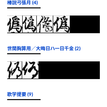
椿説弓張月 (4)
世間胸算用／大晦日ハ一日千金 (2)
歌学提要 (9)