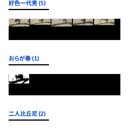
好色一代男 (5)
おらが春 (1)
二人比丘尼 (2)