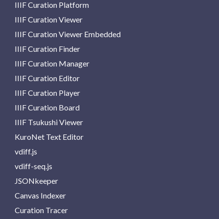
IIIF Curation Platform
IIIF Curation Viewer
IIIF Curation Viewer Embedded
IIIF Curation Finder
IIIF Curation Manager
IIIF Curation Editor
IIIF Curation Player
IIIF Curation Board
IIIF Tsukushi Viewer
KuroNet Text Editor
vdiff.js
vdiff-seq.js
JSONkeeper
Canvas Indexer
Curation Tracer