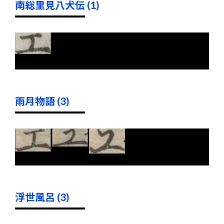
南総里見八犬伝 (1)
雨月物語 (3)
浮世風呂 (3)