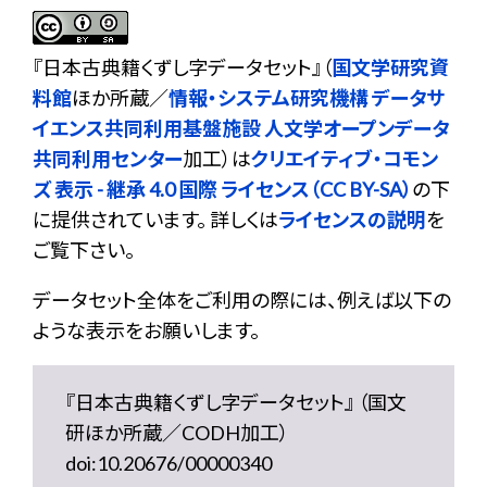
『
日本古典籍くずし字データセット
』（
国文学研究資
料館
ほか所蔵／
情報・システム研究機構 データサ
イエンス共同利用基盤施設 人文学オープンデータ
共同利用センター
加工）は
クリエイティブ・コモン
ズ 表示 - 継承 4.0 国際 ライセンス（CC BY-SA）
の下
に提供されています。 詳しくは
ライセンスの説明
を
ご覧下さい。
データセット全体をご利用の際には、例えば以下の
ような表示をお願いします。
『日本古典籍くずし字データセット』 （国文
研ほか所蔵／CODH加工）
doi:10.20676/00000340