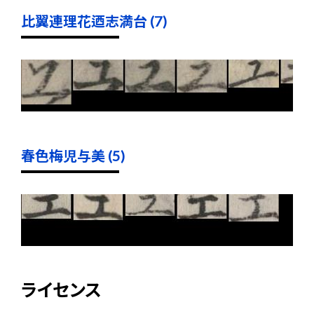
比翼連理花迺志満台 (7)
春色梅児与美 (5)
ライセンス