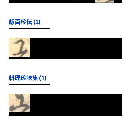
飯百珍伝 (1)
料理珍味集 (1)