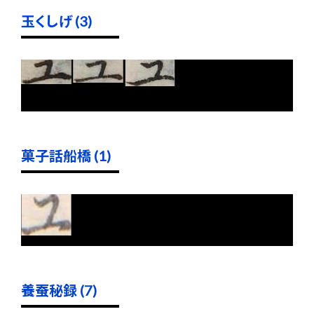
玉くしげ (3)
菓子話船橋 (1)
養蚕秘録 (7)