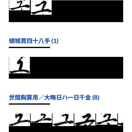
傾城買四十八手 (1)
世間胸算用／大晦日ハ一日千金 (8)