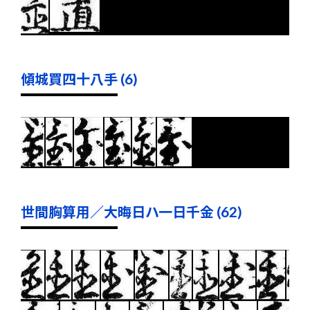
傾城買四十八手 (6)
世間胸算用／大晦日ハ一日千金 (62)