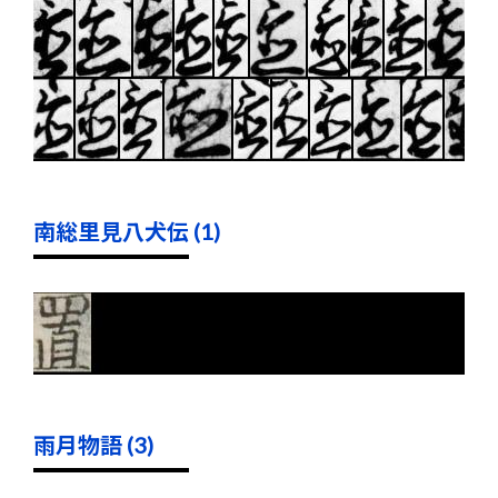
南総里見八犬伝 (1)
雨月物語 (3)