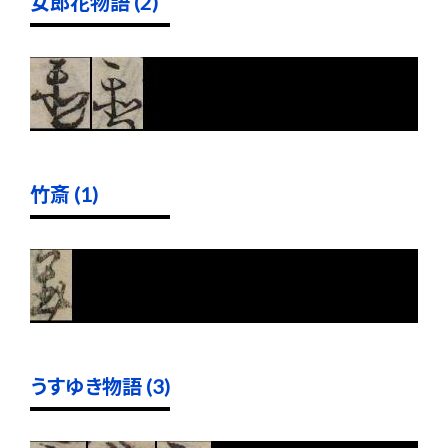
女郎花物語 (2)
竹斎 (1)
うすゆき物語 (3)