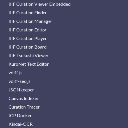
IIIF Curation Viewer Embedded
IIIF Curation Finder
IIIF Curation Manager
IIIF Curation Editor
IIIF Curation Player
IIIF Curation Board
IIIF Tsukushi Viewer
KuroNet Text Editor
vdiff.js
vdiff-seq.js
JSONkeeper
Canvas Indexer
Curation Tracer
ICP Docker
Kindai-OCR