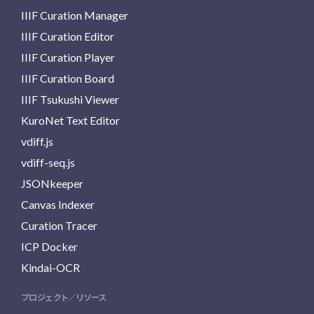
IIIF Curation Manager
IIIF Curation Editor
IIIF Curation Player
IIIF Curation Board
IIIF Tsukushi Viewer
KuroNet Text Editor
vdiff.js
vdiff-seq.js
JSONkeeper
Canvas Indexer
Curation Tracer
ICP Docker
Kindai-OCR
プロジェクト／リソース