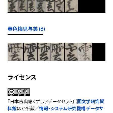
春色梅児与美 (6)
ライセンス
『
日本古典籍くずし字データセット
』（
国文学研究資
料館
ほか所蔵／
情報・システム研究機構 データサ