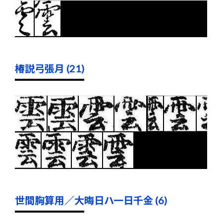
椿説弓張月 (21)
世間胸算用／大晦日ハ一日千金 (6)