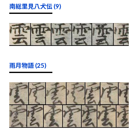
南総里見八犬伝 (9)
雨月物語 (25)