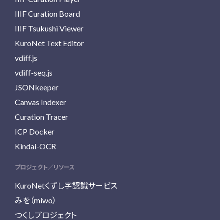
IIIF Curation Board
IIIF Tsukushi Viewer
KuroNet Text Editor
vdiff.js
vdiff-seq.js
JSONkeeper
Canvas Indexer
Curation Tracer
ICP Docker
Kindai-OCR
プロジェクト／リソース
KuroNetくずし字認識サービス
みを（miwo）
つくしプロジェクト