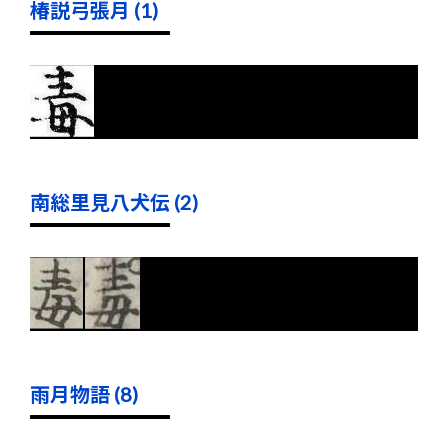
椿説弓張月 (1)
南総里見八犬伝 (2)
雨月物語 (8)