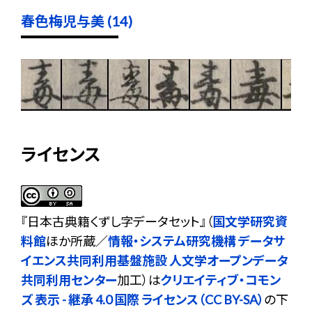
春色梅児与美 (14)
ライセンス
『
日本古典籍くずし字データセット
』（
国文学研究資
料館
ほか所蔵／
情報・システム研究機構 データサ
イエンス共同利用基盤施設 人文学オープンデータ
共同利用センター
加工）は
クリエイティブ・コモン
ズ 表示 - 継承 4.0 国際 ライセンス（CC BY-SA）
の下