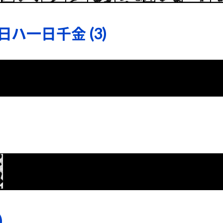
ハ一日千金 (3)
)