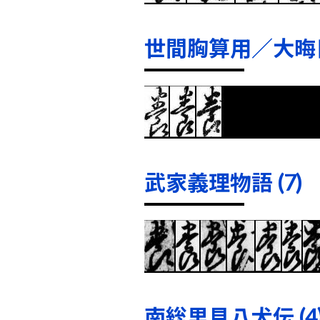
世間胸算用／大晦日
武家義理物語 (7)
南総里見八犬伝 (4