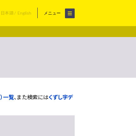
日本語
English
メニュー
）一覧
、また検索には
くずし字デ