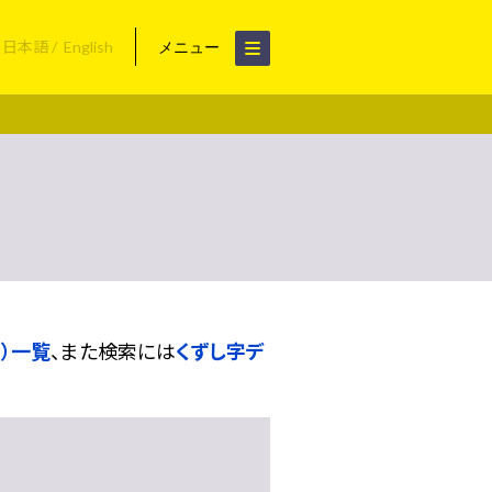
日本語
English
メニュー
）一覧
、また検索には
くずし字デ