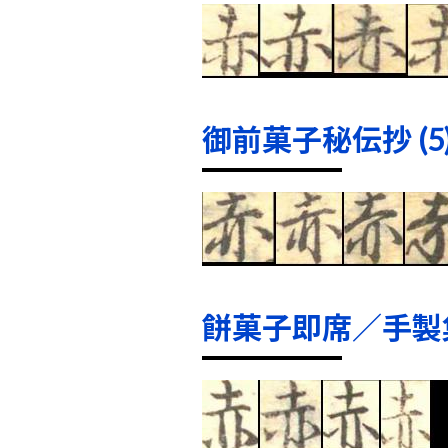
御前菓子秘伝抄 (5
餅菓子即席／手製集 