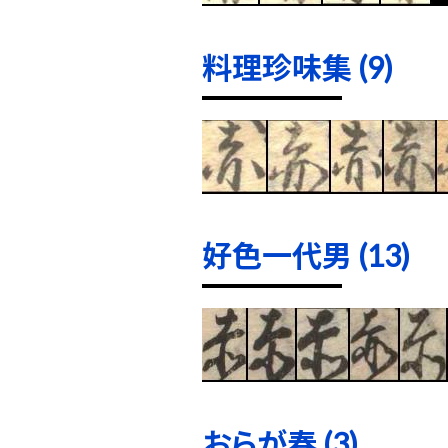
料理珍味集 (9)
好色一代男 (13)
おらが春 (3)