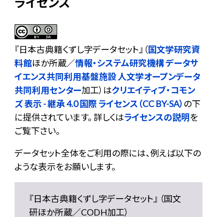
ライセンス
『
日本古典籍くずし字データセット
』（
国文学研究資
料館
ほか所蔵／
情報・システム研究機構 データサ
イエンス共同利用基盤施設 人文学オープンデータ
共同利用センター
加工）は
クリエイティブ・コモン
ズ 表示 - 継承 4.0 国際 ライセンス（CC BY-SA）
の下
に提供されています。 詳しくは
ライセンスの説明
を
ご覧下さい。
データセット全体をご利用の際には、例えば以下の
ような表示をお願いします。
『日本古典籍くずし字データセット』 （国文
研ほか所蔵／CODH加工）