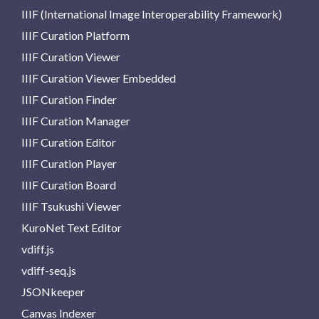
IIIF (International Image Interoperability Framework)
IIIF Curation Platform
IIIF Curation Viewer
IIIF Curation Viewer Embedded
IIIF Curation Finder
IIIF Curation Manager
IIIF Curation Editor
IIIF Curation Player
IIIF Curation Board
IIIF Tsukushi Viewer
KuroNet Text Editor
vdiff.js
vdiff-seq.js
JSONkeeper
Canvas Indexer