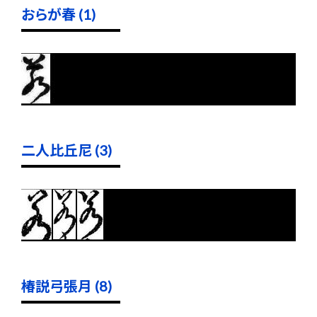
おらが春 (1)
二人比丘尼 (3)
椿説弓張月 (8)