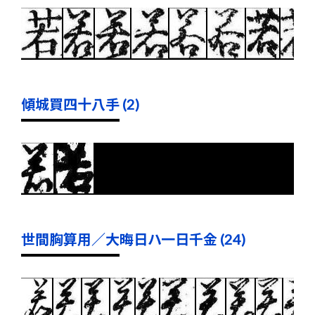
傾城買四十八手 (2)
世間胸算用／大晦日ハ一日千金 (24)