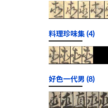
料理珍味集 (4)
好色一代男 (8)