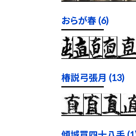
おらが春 (6)
椿説弓張月 (13)
傾城買四十八手 (1