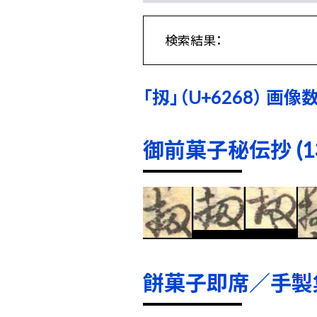
検索結果：
「扨」（U+6268） 画像数:
御前菓子秘伝抄 (13
餅菓子即席／手製集 