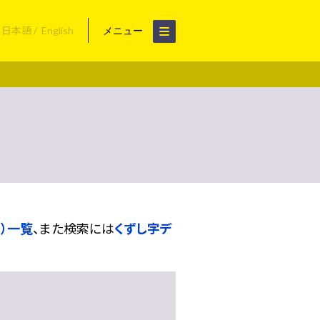
日本語
English
メニュー
）一覧
、また検索には
くずし字デ