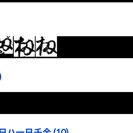
)
ハ一日千金 (10)