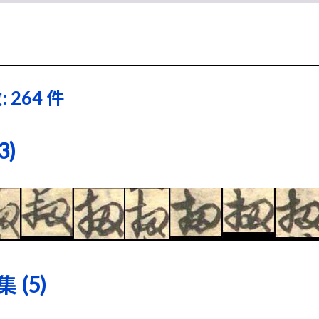
 264 件
)
(5)