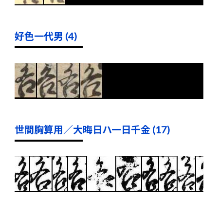
好色一代男 (4)
世間胸算用／大晦日ハ一日千金 (17)