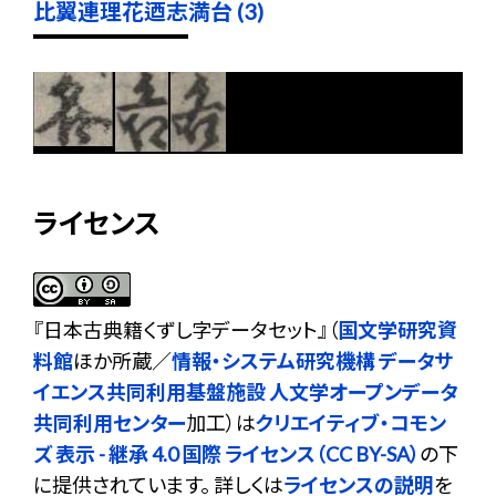
比翼連理花迺志満台 (3)
ライセンス
『
日本古典籍くずし字データセット
』（
国文学研究資
料館
ほか所蔵／
情報・システム研究機構 データサ
イエンス共同利用基盤施設 人文学オープンデータ
共同利用センター
加工）は
クリエイティブ・コモン
ズ 表示 - 継承 4.0 国際 ライセンス（CC BY-SA）
の下
に提供されています。 詳しくは
ライセンスの説明
を