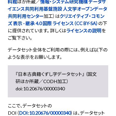
料館
ほか所蔵／
情報・システム研究機構 データサ
イエンス共同利用基盤施設 人文学オープンデータ
共同利用センター
加工）は
クリエイティブ・コモン
ズ 表示 - 継承 4.0 国際 ライセンス（CC BY-SA）
の下
に提供されています。 詳しくは
ライセンスの説明
を
ご覧下さい。
データセット全体をご利用の際には、例えば以下の
ような表示をお願いします。
『日本古典籍くずし字データセット』 （国文
研ほか所蔵／CODH加工）
doi:10.20676/00000340
ここで、データセットの
DOI（
DOI:10.20676/00000340
）は、データセット