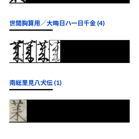
世間胸算用／大晦日ハ一日千金 (4)
南総里見八犬伝 (1)