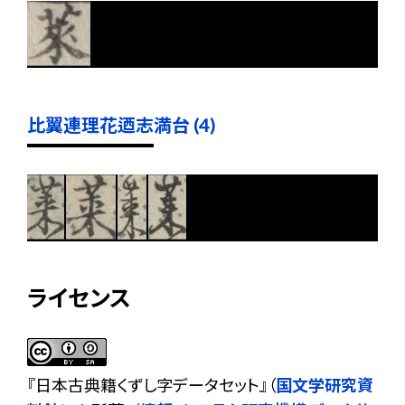
比翼連理花迺志満台 (4)
ライセンス
『
日本古典籍くずし字データセット
』（
国文学研究資