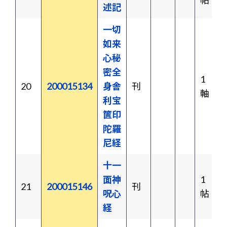
帖
述記
一切
如来
心秘
密全
1
20
200015134
身舎
刊
軸
利宝
篋印
陀羅
尼経
十一
面神
1
21
200015146
刊
呪心
帖
経