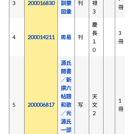
3
200016830
訓蒙
刊
禄
冊
図彙
３
慶
長
3
4
200014211
周易
刊
１
冊
０
源氏
聞書
／新
撰六
帖題
天
1
5
200006817
和歌
写
文
冊
／光
２
源氏
一部