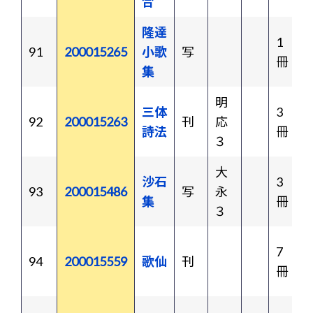
合
隆達
1
91
200015265
小歌
写
冊
集
明
三体
3
92
200015263
刊
応
詩法
冊
３
大
沙石
3
93
200015486
写
永
集
冊
３
7
94
200015559
歌仙
刊
冊