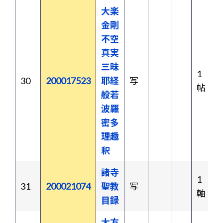
大楽
金剛
不空
真実
三昧
1
30
200017523
耶経
写
帖
般若
波羅
密多
理趣
釈
諸寺
1
31
200021074
聖教
写
軸
目録
大方