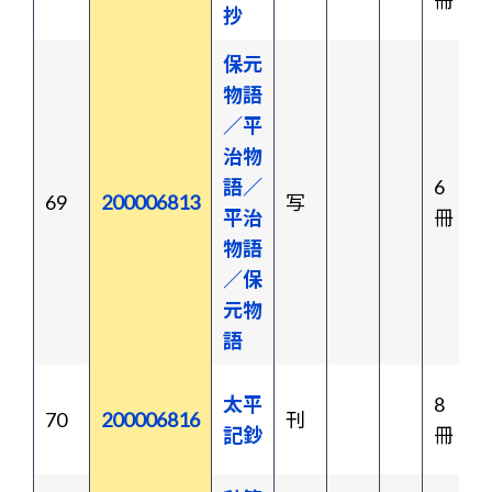
冊
抄
保元
物語
／平
治物
語／
6
69
200006813
写
平治
冊
物語
／保
元物
語
太平
8
70
200006816
刊
記鈔
冊