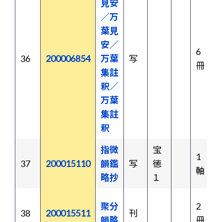
見安
／万
葉見
安／
6
36
200006854
万葉
写
冊
集註
釈／
万葉
集註
釈
指微
宝
1
37
200015110
韻鑑
写
徳
軸
略抄
１
聚分
2
38
200015511
刊
韻略
冊