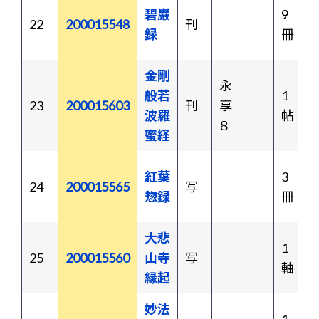
碧巌
9
22
200015548
刊
録
冊
金剛
永
般若
1
23
200015603
刊
享
波羅
帖
８
蜜経
紅葉
3
24
200015565
写
惣録
冊
大悲
1
25
200015560
山寺
写
軸
縁起
妙法