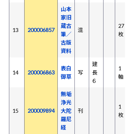
山本
家旧
蔵古
27
13
200006857
混
筆／
枚
古版
資料
建
表白
1
14
200006863
写
長
御草
軸
６
無垢
浄光
1
15
200009894
大陀
刊
枚
羅尼
経