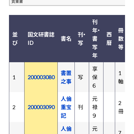
刊
年・
冊
並
国文研書誌
刊・
西
書名
書
数
び
ID
写
暦
写
等
年
享
書置
1
1
200003080
写
保
之事
軸
６
人倫
元
2
2
200003090
重宝
刊
禄
冊
記
９
人倫
元
7