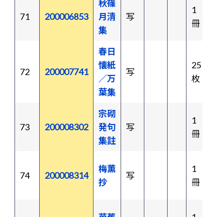
秋篠
1
71
200006853
月清
写
冊
集
春日
懐紙
25
72
200007741
写
／万
枚
葉集
宗砌
1
73
200008302
発句
写
冊
集註
梅薫
1
74
200008314
写
抄
冊