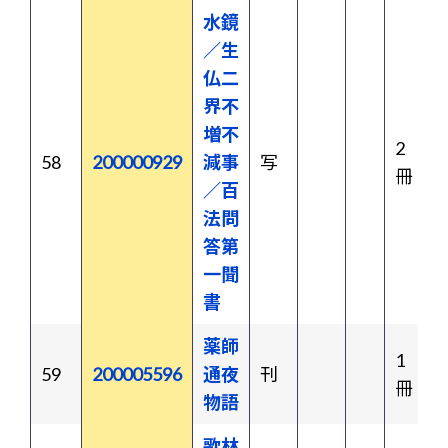
水鏡
／生
仏二
界不
増不
2
58
200000929
減事
写
冊
／百
法問
答第
一聞
書
薬師
1
59
200005596
通夜
刊
冊
物語
歌林