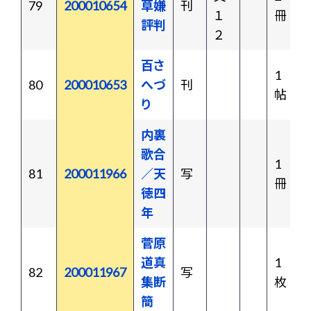
79
200010654
草嫌
刊
１
冊
評判
２
百さ
1
80
200010653
へづ
刊
帖
り
内裏
歌合
1
81
200011966
／天
写
冊
徳四
年
菅原
道真
1
82
200011967
写
集断
枚
簡