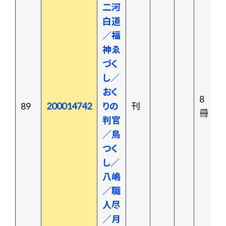
二河
白道
／福
神ゑ
づく
し／
おく
8
89
200014742
りの
刊
冊
判官
／鳥
つく
し／
八嶋
／職
人尽
／月