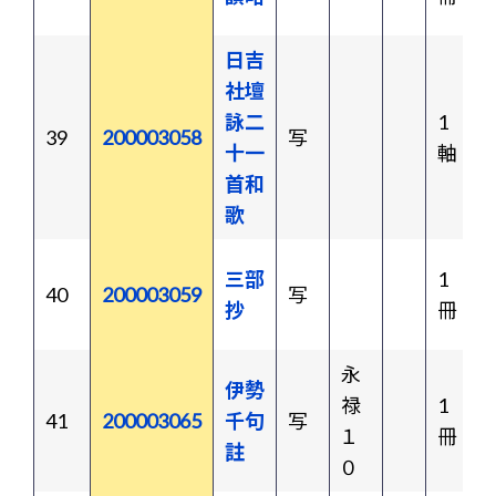
日吉
社壇
詠二
1
39
200003058
写
十一
軸
首和
歌
三部
1
40
200003059
写
抄
冊
永
伊勢
禄
1
41
200003065
千句
写
１
冊
註
０