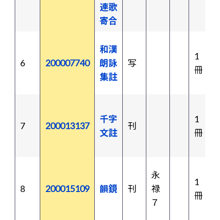
連歌
寄合
和漢
1
6
200007740
朗詠
写
冊
集註
千字
1
7
200013137
刊
文註
冊
永
1
8
200015109
韻鏡
刊
禄
冊
７