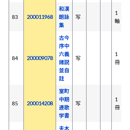
和漢
1
83
200011968
朗詠
写
軸
集
古今
序中
六義
1
84
200009078
写
諸説
冊
並自
註
室町
中期
1
85
200014208
写
連歌
冊
学書
夫木