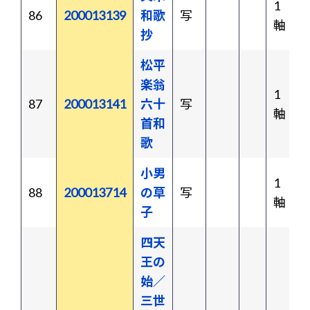
1
86
200013139
和歌
写
軸
抄
松平
楽翁
1
87
200013141
六十
写
軸
首和
歌
小男
1
88
200013714
の草
写
軸
子
四天
王の
始／
三世