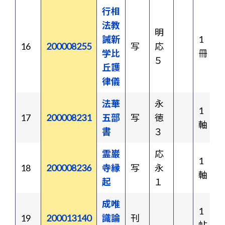
行相
法教
明
誡新
1
16
200008255
写
応
学比
冊
５
丘護
律儀
法華
永
1
17
200008231
五部
写
徳
軸
書
３
霊巌
応
1
18
200008236
寺縁
写
永
軸
起
１
成唯
1
19
200013140
識論
刊