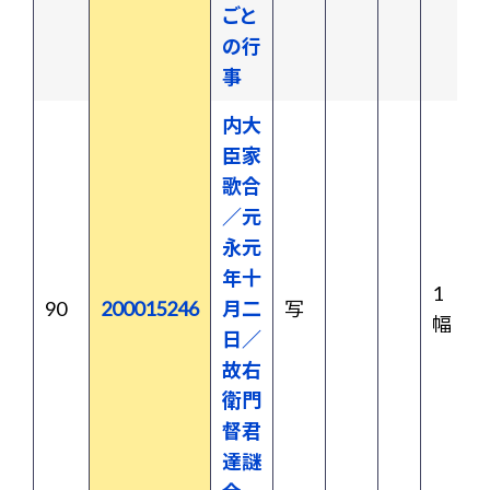
ごと
の行
事
内大
臣家
歌合
／元
永元
年十
1
90
200015246
月二
写
幅
日／
故右
衛門
督君
達謎