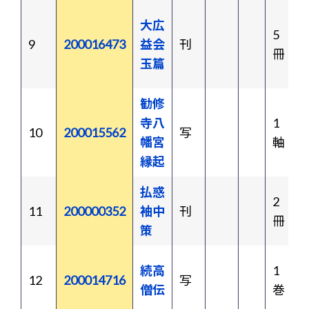
大広
5
9
200016473
益会
刊
冊
玉篇
勧修
寺八
1
10
200015562
写
幡宮
軸
縁起
払惑
2
11
200000352
袖中
刊
冊
策
続高
1
12
200014716
写
僧伝
巻