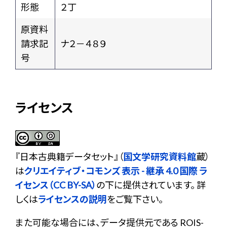
形態
２丁
原資料
請求記
ナ２－４８９
号
ライセンス
『
日本古典籍データセット
』（
国文学研究資料館
蔵）
は
クリエイティブ・コモンズ 表示 - 継承 4.0 国際 ラ
イセンス（CC BY-SA）
の下に提供されています。 詳
しくは
ライセンスの説明
をご覧下さい。
また可能な場合には、データ提供元である ROIS-