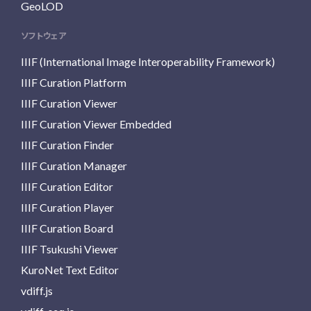
GeoLOD
ソフトウェア
IIIF (International Image Interoperability Framework)
IIIF Curation Platform
IIIF Curation Viewer
IIIF Curation Viewer Embedded
IIIF Curation Finder
IIIF Curation Manager
IIIF Curation Editor
IIIF Curation Player
IIIF Curation Board
IIIF Tsukushi Viewer
KuroNet Text Editor
vdiff.js