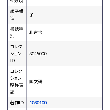
タ分類
親子構
子
造
書誌種
和古書
別
コレク
ション
3045000
ID
コレク
ション
国文研
略称表
記
著作ID
1030100