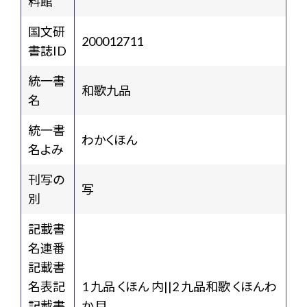
料館
国文研
200012711
書誌ID
統一書
和歌九品
名
統一書
わかくほん
名よみ
刊写の
写
別
記載書
名連番
記載書
名表記
1 九品 くほん 内||2 九品和歌 くほんわ
記載書
か 目