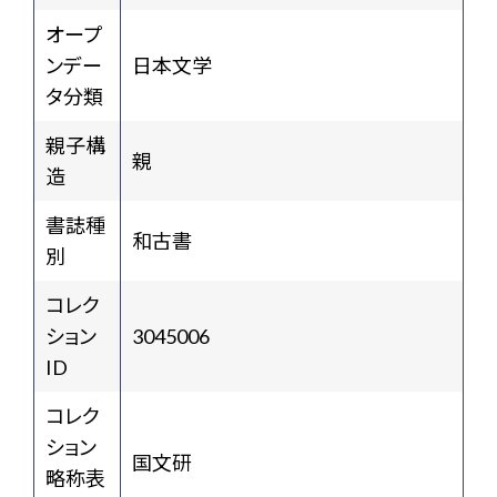
オープ
ンデー
日本文学
タ分類
親子構
親
造
書誌種
和古書
別
コレク
ション
3045006
ID
コレク
ション
国文研
略称表