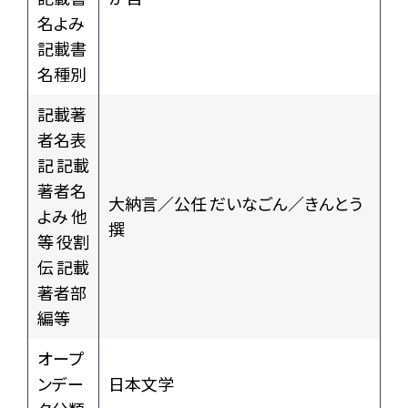
名よみ
記載書
名種別
記載著
者名表
記 記載
著者名
大納言／公任 だいなごん／きんとう
よみ 他
撰
等 役割
伝 記載
著者部
編等
オープ
ンデー
日本文学