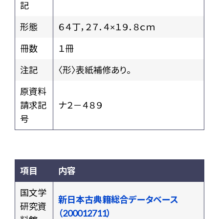
記
形態
６４丁，２７．４×１９．８ｃｍ
冊数
１冊
注記
〈形〉表紙補修あり。
原資料
請求記
ナ２－４８９
号
項目
内容
国文学
新日本古典籍総合データベース
研究資
（200012711）