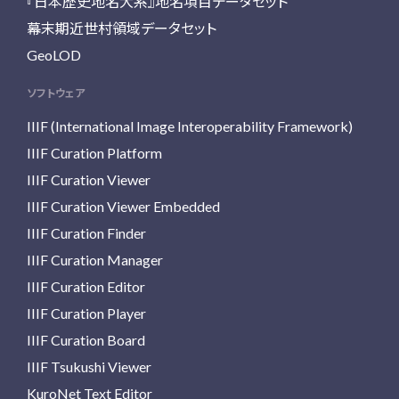
『日本歴史地名大系』地名項目データセット
幕末期近世村領域データセット
GeoLOD
ソフトウェア
IIIF (International Image Interoperability Framework)
IIIF Curation Platform
IIIF Curation Viewer
IIIF Curation Viewer Embedded
IIIF Curation Finder
IIIF Curation Manager
IIIF Curation Editor
IIIF Curation Player
IIIF Curation Board
IIIF Tsukushi Viewer
KuroNet Text Editor