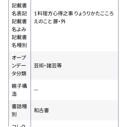
記載書
名表記
1 料理方心得之事 りょうりかたこころ
記載書
えのこと 扉・外
名よみ
記載書
名種別
オープ
ンデー
芸術・諸芸等
タ分類
親子構
－
造
書誌種
和古書
別
コレク