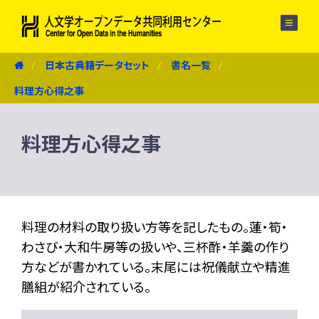
メニュー
日本古典籍データセット
書名一覧
料理方心得之事
料理方心得之事
料理の材料の取り扱い方等を記したもの。蓮・筍・
わさび・大和牛房等の扱いや、三杯酢・羊羹の作り
方などが書かれている。末尾には祝儀献立や精進
膳組が紹介されている。