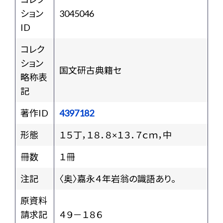
ション
3045046
ID
コレク
ション
国文研古典籍セ
略称表
記
著作ID
4397182
形態
１５丁，１８．８×１３．７ｃｍ，中
冊数
１冊
注記
〈奥〉嘉永４年岩翁の識語あり。
原資料
請求記
４９－１８６