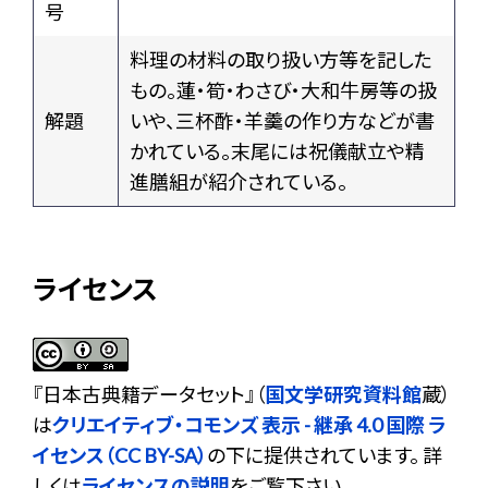
号
料理の材料の取り扱い方等を記した
もの。蓮・筍・わさび・大和牛房等の扱
解題
いや、三杯酢・羊羹の作り方などが書
かれている。末尾には祝儀献立や精
進膳組が紹介されている。
ライセンス
『
日本古典籍データセット
』（
国文学研究資料館
蔵）
は
クリエイティブ・コモンズ 表示 - 継承 4.0 国際 ラ
イセンス（CC BY-SA）
の下に提供されています。 詳
しくは
ライセンスの説明
をご覧下さい。