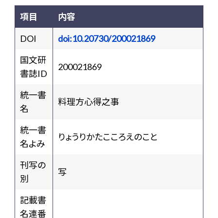
項目
内容
DOI
doi:10.20730/200021869
国文研
200021869
書誌ID
統一書
料理方心得之事
名
統一書
りょうりかたこころえのこと
名よみ
刊写の
写
別
記載書
名連番