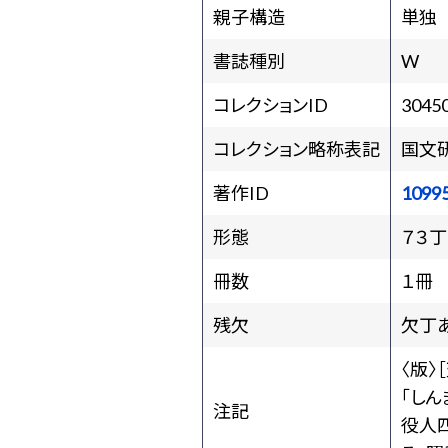
親子構造
単独
書誌種別
W
コレクションID
3045
コレクション略称表記
国文
著作ID
1099
形態
７３丁
冊数
１冊
残欠
欠丁
〈版〉
「しん
注記
役人