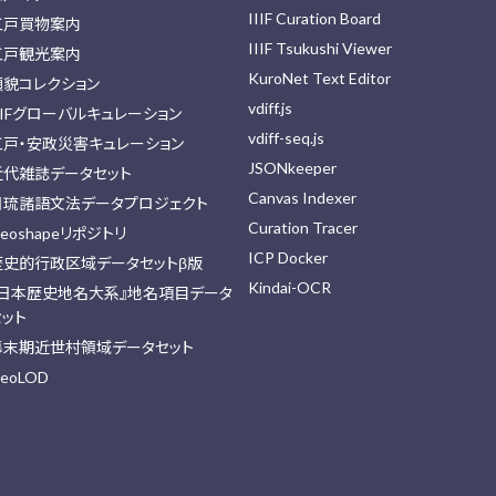
IIIF Curation Board
江戸買物案内
IIIF Tsukushi Viewer
江戸観光案内
KuroNet Text Editor
顔貌コレクション
vdiff.js
IIFグローバルキュレーション
vdiff-seq.js
江戸・安政災害キュレーション
JSONkeeper
近代雑誌データセット
Canvas Indexer
日琉諸語文法データプロジェクト
Curation Tracer
eoshapeリポジトリ
ICP Docker
歴史的行政区域データセットβ版
Kindai-OCR
『日本歴史地名大系』地名項目データ
セット
幕末期近世村領域データセット
eoLOD