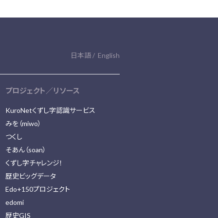
日本語
English
プロジェクト／リソース
KuroNetくずし字認識サービス
みを（miwo）
つくし
そあん（soan）
くずし字チャレンジ！
歴史ビッグデータ
Edo+150プロジェクト
edomi
歴史GIS