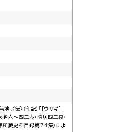
地。〈伝〉（印記）「［ウサギ］」
・大名六～四二表・隠居四二裏・
館所蔵史料目録第７４集）によ