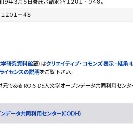
和９年３月５日寄託。〈請求〉Ｙ１２０１‐０４８。
１２０１－４８
文学研究資料館
蔵）は
クリエイティブ・コモンズ 表示 - 継承 4.0
ライセンスの説明
をご覧下さい。
である ROIS-DS人文学オープンデータ共同利用センター
ープンデータ共同利用センター(CODH)