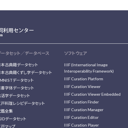
データセット／データベース
ソフトウェア
日本古典籍データセット
IIIF (International Image
Interoperability Framework)
日本古典籍くずし字データセット
IIIF Curation Platform
MNISTデータセット
IIIF Curation Viewer
篆書字体データセット
IIIF Curation Viewer Embedded
古活字データセット
IIIF Curation Finder
江戸料理レシピデータセット
IIIF Curation Manager
武鑑全集
IIIF Curation Editor
藩IDデータセット
IIIF Curation Player
江戸マップ