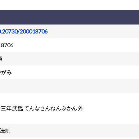
0.20730/200018706
18706
鑑
かがみ
和三年武鑑 てんなさんねんぶかん 外
・法制