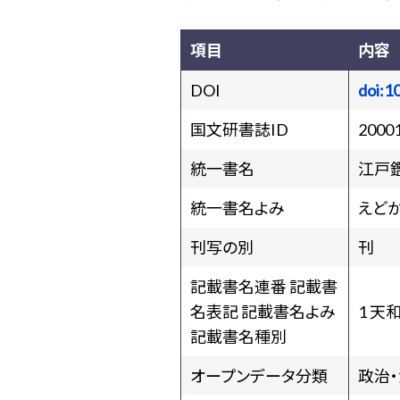
項目
内容
DOI
doi:1
国文研書誌ID
2000
統一書名
江戸
統一書名よみ
えど
刊写の別
刊
記載書名連番 記載書
名表記 記載書名よみ
1 天
記載書名種別
オープンデータ分類
政治