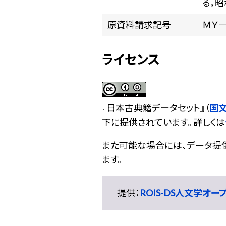
る，昭
原資料請求記号
ＭＹ－
ライセンス
『
日本古典籍データセット
』（
国
下に提供されています。 詳しくは
また可能な場合には、データ提供元
ます。
提供：
ROIS-DS人文学オ