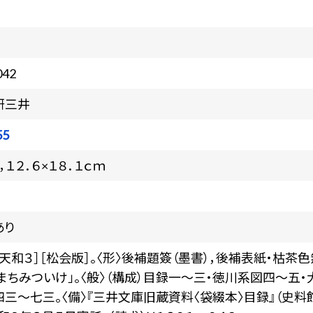
042
研三井
55
，１２．６×１８．１ｃｍ
あり
［天和３］［松会版］。〈形〉後補題簽（墨書），後補表紙・枯茶色無
まちみついけ」。〈般〉（構成）目録一～三・徳川系図四～五
四三～七三。〈備〉『三井文庫旧蔵資料〈袋綴本〉目録』（史料