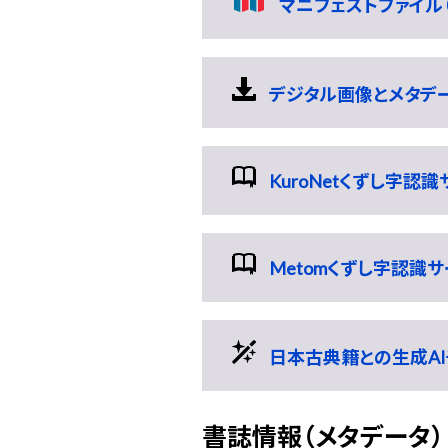
マニフェストファイル（
デジタル画像とメタデータの
KuroNetくずし字認
Metomくずし字認識
日本古典籍との生成AI
書誌情報（メタデータ）