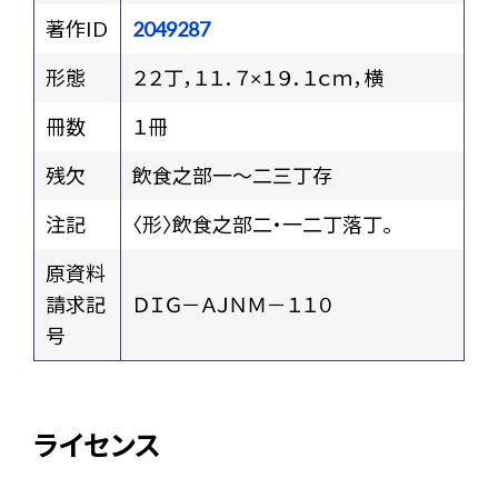
著作ID
2049287
形態
２２丁，１１．７×１９．１ｃｍ，横
冊数
１冊
残欠
飲食之部一～二三丁存
注記
〈形〉飲食之部二・一二丁落丁。
原資料
請求記
ＤＩＧ－ＡＪＮＭ－１１０
号
ライセンス