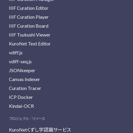
IIIF Curation Editor
IIIF Curation Player
IIIF Curation Board
IIIF Tsukushi Viewer
KuroNet Text Editor
vdiff.js
vdiff-seq.js
JSONkeeper
Canvas Indexer
Curation Tracer
ICP Docker
Kindai-OCR
プロジェクト／リソース
KuroNetくずし字認識サービス