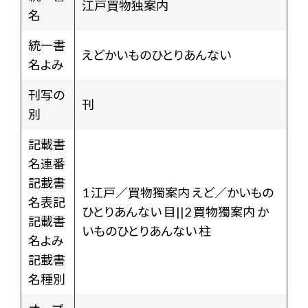
江戸買物独案内
名
統一書
えどかいものひとりあんない
名よみ
刊写の
刊
別
記載書
名連番
記載書
1 江戸／買物獨案内 えど／かいもの
名表記
ひとりあんない 目||2 買物獨案内 か
記載書
いものひとりあんない 柱
名よみ
記載書
名種別