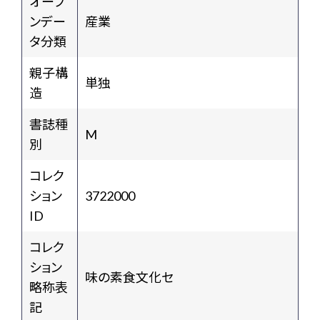
オープ
ンデー
産業
タ分類
親子構
単独
造
書誌種
M
別
コレク
ション
3722000
ID
コレク
ション
味の素食文化セ
略称表
記