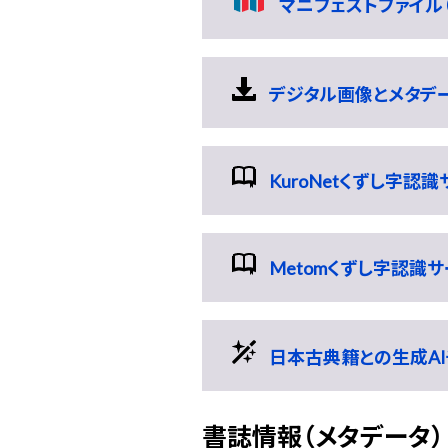
マニフェストファイル（
デジタル画像とメタデータの
KuroNetくずし字認
Metomくずし字認識
日本古典籍との生成AI
書誌情報（メタデータ）