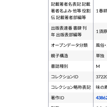
記載著者名表記 記載
著者名よみ 他等 役割
1 春
伝 記載著者部編等
出版表連番 書肆 刊
1 須
年 出版表部編等
オープンデータ分類
風俗
親子構造
単独
書誌種別
M
コレクションID
3722
コレクション略称表記
味の
著作ID
4386