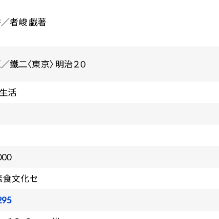
耕／者峻 戯著
原／鐵二〈東京〉 明治２０
・生活
000
素食文化セ
295