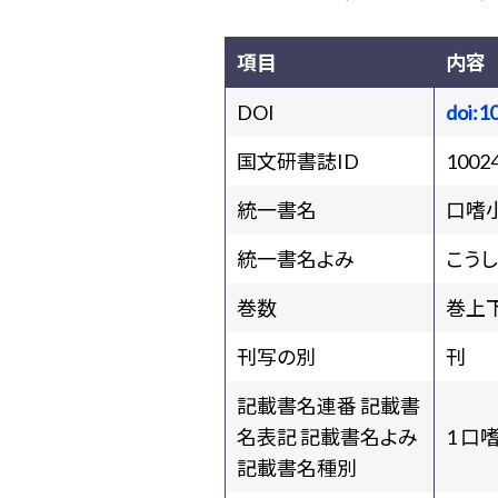
項目
内容
DOI
doi:1
国文研書誌ID
1002
統一書名
口嗜
統一書名よみ
こうし
巻数
巻上
刊写の別
刊
記載書名連番 記載書
名表記 記載書名よみ
1 口
記載書名種別