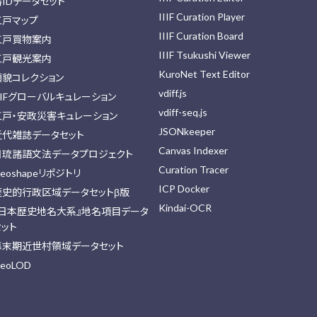
藩IDデータセット
IIIF Curation Player
江戸マップ
IIIF Curation Board
江戸買物案内
IIIF Tsukushi Viewer
江戸観光案内
KuroNet Text Editor
顔貌コレクション
vdiff.js
IIFグローバルキュレーション
vdiff-seq.js
江戸・安政災害キュレーション
JSONkeeper
近代雑誌データセット
Canvas Indexer
日琉諸語文法データプロジェクト
Curation Tracer
eoshapeリポジトリ
ICP Docker
歴史的行政区域データセットβ版
Kindai-OCR
『日本歴史地名大系』地名項目データ
セット
幕末期近世村領域データセット
eoLOD