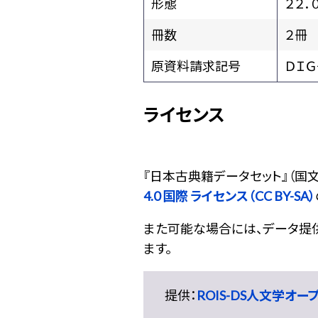
形態
２２．
冊数
２冊
原資料請求記号
ＤＩＧ
ライセンス
『
日本古典籍データセット
』（国
4.0 国際 ライセンス（CC BY-SA）
また可能な場合には、データ提供元
ます。
提供：
ROIS-DS人文学オ