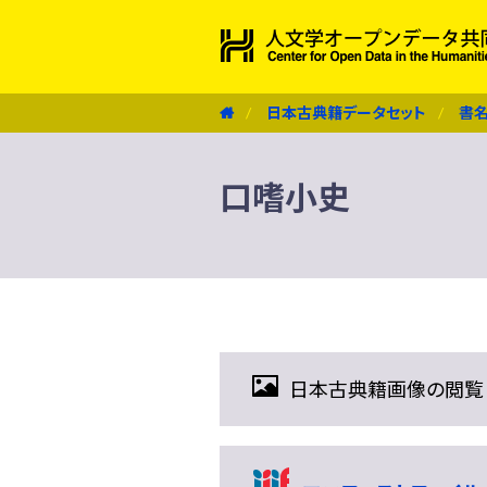
日本古典籍データセット
書
口嗜小史
日本古典籍画像の閲覧（IIIF 