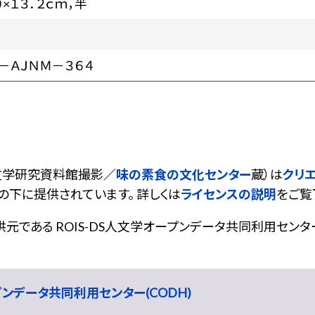
０×１３．２ｃｍ，半
－ＡＪＮＭ－３６４
文学研究資料館撮影／
味の素食の文化センター
蔵）は
クリエ
の下に提供されています。 詳しくは
ライセンスの説明
をご覧
である ROIS-DS人文学オープンデータ共同利用センター
ープンデータ共同利用センター(CODH)