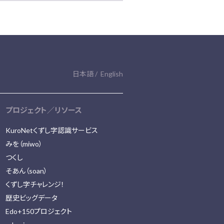
日本語
English
プロジェクト／リソース
KuroNetくずし字認識サービス
みを（miwo）
つくし
そあん（soan）
くずし字チャレンジ！
歴史ビッグデータ
Edo+150プロジェクト