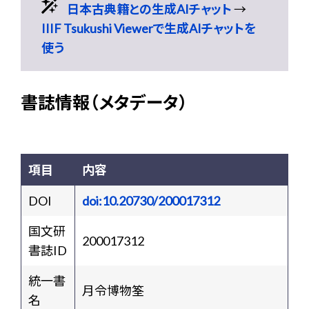
日本古典籍との生成AIチャット
→
IIIF Tsukushi Viewerで生成AIチャットを
使う
書誌情報（メタデータ）
項目
内容
DOI
doi:10.20730/200017312
国文研
200017312
書誌ID
統一書
月令博物筌
名