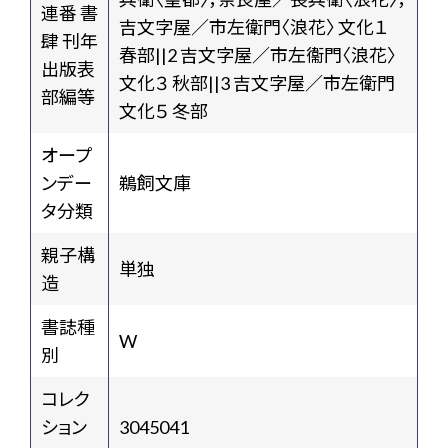
連番 書
吉文字屋／市左衛門〈浪花〉 文化１
肆 刊年
春部||2 吉文字屋／市左衞門〈浪花〉
出版表
文化３ 秋部||3 吉文字屋／市左衛門
部編等
文化５ 冬部
オープ
ンデー
鵜飼文庫
タ分類
親子構
単独
造
書誌種
W
別
コレク
ション
3045041