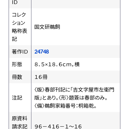
ID
コレク
ション
国文研鵜飼
略称表
記
著作ID
24748
形態
８．５×１８．６ｃｍ，横
冊数
１６冊
〈版〉春部刊記に「吉文字屋市左衛門
注記
版」とあり。〈形〉題簽は春部のみ。
〈備〉鵜飼家箱番号：桐箱乾。
原資料
請求記
９６－４１６－１～１６