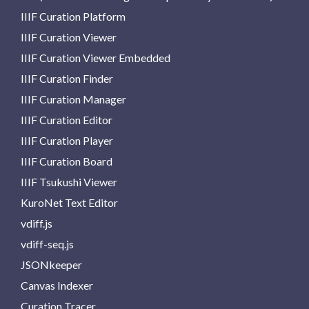
IIIF Curation Platform
IIIF Curation Viewer
IIIF Curation Viewer Embedded
IIIF Curation Finder
IIIF Curation Manager
IIIF Curation Editor
IIIF Curation Player
IIIF Curation Board
IIIF Tsukushi Viewer
KuroNet Text Editor
vdiff.js
vdiff-seq.js
JSONkeeper
Canvas Indexer
Curation Tracer