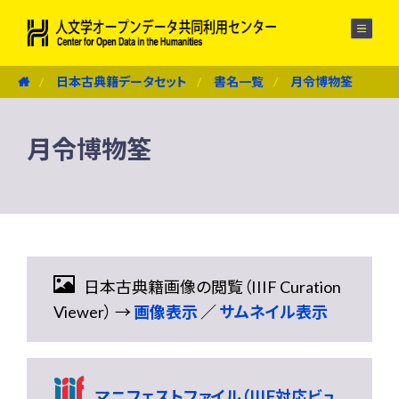
メニュー
日本古典籍データセット
書名一覧
月令博物筌
月令博物筌
日本古典籍画像の閲覧（IIIF Curation
Viewer） →
画像表示
／
サムネイル表示
マニフェストファイル（IIIF対応ビュ