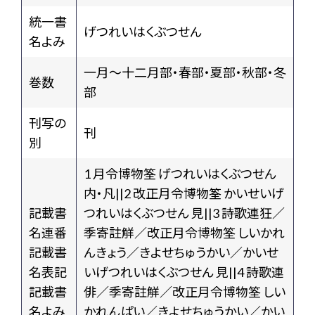
統一書
げつれいはくぶつせん
名よみ
一月～十二月部・春部・夏部・秋部・冬
巻数
部
刊写の
刊
別
1 月令博物筌 げつれいはくぶつせん
内・凡||2 改正月令博物筌 かいせいげ
記載書
つれいはくぶつせん 見||3 詩歌連狂／
名連番
季寄註觧／改正月令博物筌 しいかれ
記載書
んきょう／きよせちゅうかい／かいせ
名表記
いげつれいはくぶつせん 見||4 詩歌連
記載書
俳／季寄註觧／改正月令博物筌 しい
名よみ
かれんぱい／きよせちゅうかい／かい