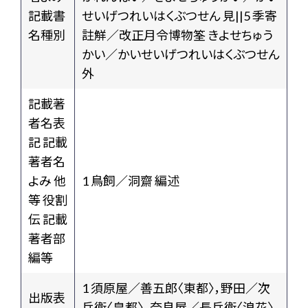
記載書
せいげつれいはくぶつせん 見||5 季寄
名種別
註觧／改正月令博物筌 きよせちゅう
かい／かいせいげつれいはくぶつせん
外
記載著
者名表
記 記載
著者名
よみ 他
1 鳥飼／洞齋 編述
等 役割
伝 記載
著者部
編等
1 須原屋／善五郎〈東都〉，野田／次
出版表
兵衛〈皇都〉，奈良屋／長兵衛〈浪花〉，