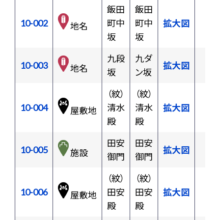
飯田
飯田
10-002
町中
町中
拡大図
地名
坂
坂
九段
九ダ
10-003
拡大図
地名
坂
ン坂
（紋）
（紋）
10-004
清水
清水
拡大図
屋敷地
殿
殿
田安
田安
10-005
拡大図
施設
御門
御門
（紋）
（紋）
10-006
田安
田安
拡大図
屋敷地
殿
殿