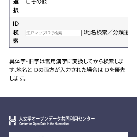
選
その他
択
ID
検
（地名検索／分類選択
索
異体字・旧字は常用漢字に変換してから検索しま
す。地名とIDの両方が入力された場合はIDを優先
します。