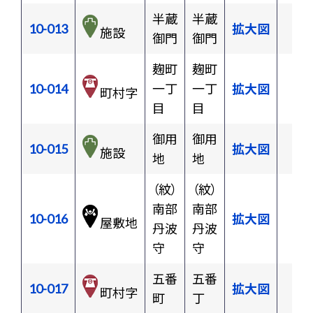
半蔵
半蔵
10-013
拡大図
施設
御門
御門
麹町
麹町
10-014
一丁
一丁
拡大図
町村字
目
目
御用
御用
10-015
拡大図
施設
地
地
（紋）
（紋）
南部
南部
10-016
拡大図
屋敷地
丹波
丹波
守
守
五番
五番
10-017
拡大図
町村字
町
丁