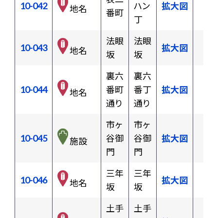
10-042
ハン
拡大図
地名
番町
丁
法眼
法眼
10-043
拡大図
地名
坂
坂
裏六
裏六
10-044
番町
番丁
拡大図
地名
通り
通り
市ヶ
市ヶ
10-045
谷御
谷御
拡大図
施設
門
門
三年
三年
10-046
拡大図
地名
坂
坂
土手
土手