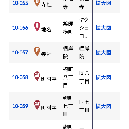
10-055
拡大図
寺社
寺
寺
ヤク
薬師
10-056
シヨ
拡大図
地名
横町
コ丁
栖岸
栖岸
10-057
拡大図
寺社
院
院
麹町
同八
10-058
八丁
拡大図
町村字
丁目
目
麹町
同七
10-059
七丁
拡大図
町村字
丁目
目
麹町