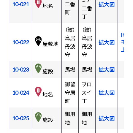
ミチ
10-021
二番
拡大図
地名
二番
町
丁
（紋）
（紋）
[H08
鳥居
鳥居
10-022
拡大図
壬生
屋敷地
丹波
丹波
上屋
守
守
10-023
馬場
馬場
拡大図
施設
御留
ヲロ
10-024
守居
スイ
拡大図
地名
町
丁
御用
御用
10-025
拡大図
施設
地
地