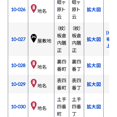
蛭ヶ
蛭ヶ
10-026
原ト
原ト
拡大図
地名
云
云
（紋）
（紋）
[H02
板倉
板倉
10-027
拡大図
福島
屋敷地
内膳
内膳
上屋
正
正
裏四
裏四
10-028
拡大図
地名
番町
番丁
表四
表四
10-029
拡大図
地名
番町
番丁
土手
土手
10-030
四番
四番
拡大図
地名
町
丁