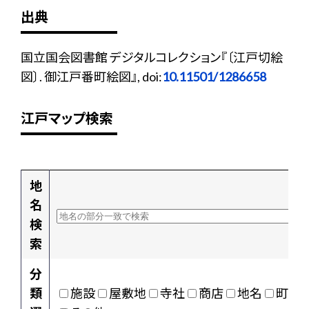
出典
国立国会図書館 デジタルコレクション『〔江戸切絵
図〕. 御江戸番町絵図』, doi:
10.11501/1286658
江戸マップ検索
地
名
検
索
分
類
施設
屋敷地
寺社
商店
地名
町村