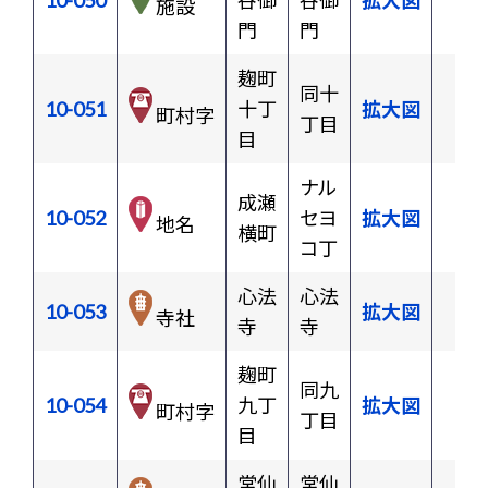
10-050
谷御
谷御
拡大図
施設
門
門
麹町
同十
10-051
十丁
拡大図
町村字
丁目
目
ナル
成瀬
10-052
セヨ
拡大図
地名
横町
コ丁
心法
心法
10-053
拡大図
寺社
寺
寺
麹町
同九
10-054
九丁
拡大図
町村字
丁目
目
常仙
常仙