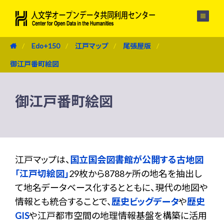
メニュー
Edo+150
江戸マップ
尾張屋版
御江戸番町絵図
御江戸番町絵図
江戸マップは、
国立国会図書館が公開する古地図
「江戸切絵図」
29枚から8788ヶ所の地名を抽出し
て地名データベース化するとともに、現代の地図や
情報とも統合することで、
歴史ビッグデータ
や
歴史
GIS
や江戸都市空間の地理情報基盤を構築に活用