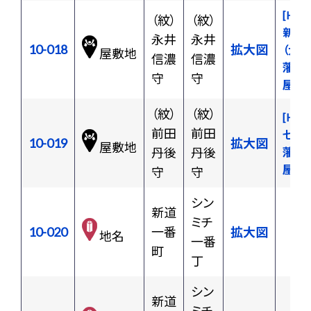
[H27
（紋）
（紋）
新庄
永井
永井
10-018
拡大図
（大和
屋敷地
信濃
信濃
藩 上
守
守
屋敷
（紋）
（紋）
[H09
前田
前田
七日
10-019
拡大図
屋敷地
丹後
丹後
藩 上
屋敷
守
守
シン
新道
ミチ
10-020
一番
拡大図
地名
一番
町
丁
シン
新道