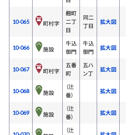
目
麹町
同二
10-065
二丁
拡大図
町村字
丁目
目
牛込
牛込
10-066
拡大図
施設
御門
御門
五番
五ハ
10-067
拡大図
町村字
町
ン丁
（辻
10-068
拡大図
施設
番）
（辻
10-069
拡大図
施設
番）
（辻
10-070
拡大図