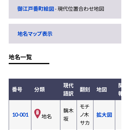
御江戸番町絵図
- 現代位置合わせ地図
地名マップ表示
地名一覧
現代
関連
番号
分類
翻刻
地図
語訳
報
モチ
黐木
10-001
ノ木
拡大図
地名
坂
サカ