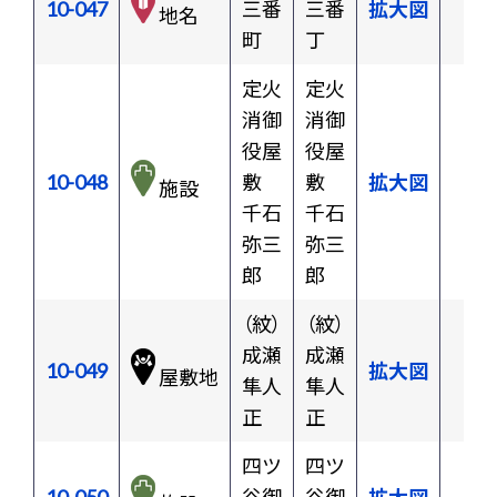
10-047
三番
三番
拡大図
地名
町
丁
定火
定火
消御
消御
役屋
役屋
10-048
敷
敷
拡大図
施設
千石
千石
弥三
弥三
郎
郎
（紋）
（紋）
成瀬
成瀬
10-049
拡大図
屋敷地
隼人
隼人
正
正
四ツ
四ツ