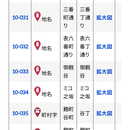
三番
三番
10-031
町通
丁通
拡大図
地名
り
り
表六
表六
10-032
番町
番丁
拡大図
地名
通り
通り
御厩
御厩
10-033
拡大図
地名
谷
谷
ミコ
ミコ
10-034
拡大図
地名
之坂
之坂
麹町
10-035
谷丁
拡大図
町村字
谷町