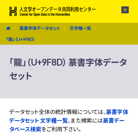
メニュー
篆書字体データセット
文字種一覧
「龍」（U+9F8D）
「龍」（U+9F8D） 篆書字体データ
セット
データセット全体の統計情報については、
篆書字体
データセット 文字種一覧
、また検索には
篆書デー
タベース検索
をご利用下さい。