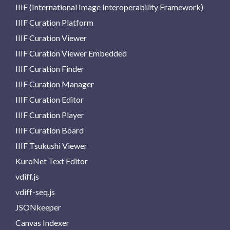
IIIF (International Image Interoperability Framework)
IIIF Curation Platform
IIIF Curation Viewer
IIIF Curation Viewer Embedded
IIIF Curation Finder
IIIF Curation Manager
IIIF Curation Editor
IIIF Curation Player
IIIF Curation Board
IIIF Tsukushi Viewer
KuroNet Text Editor
vdiff.js
vdiff-seq.js
JSONkeeper
Canvas Indexer