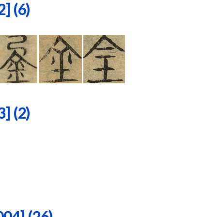
 (6)
 (2)
4] (26)