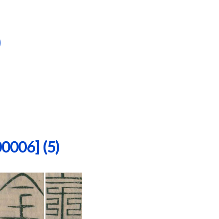
)
06] (5)