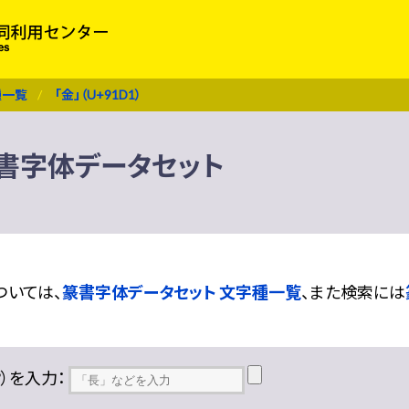
種一覧
「金」（U+91D1）
 篆書字体データセット
ついては、
篆書字体データセット 文字種一覧
、また検索には
??）を入力：