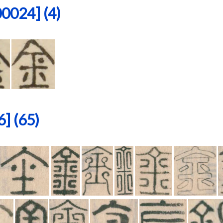
24] (4)
 (65)