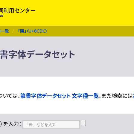
種一覧
「賜」（U+8CDC）
） 篆書字体データセット
ついては、
篆書字体データセット 文字種一覧
、また検索には
??）を入力：