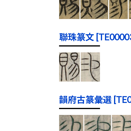
聯珠篆文 [TE00003]
韻府古篆彙選 [TE000