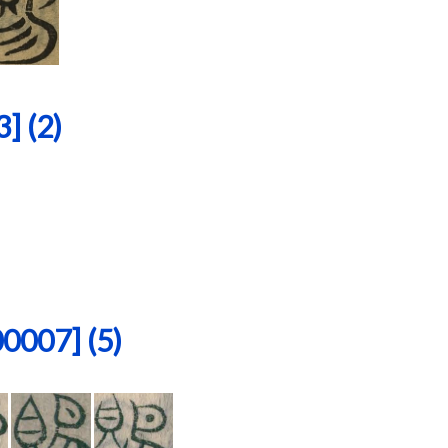
 (2)
07] (5)