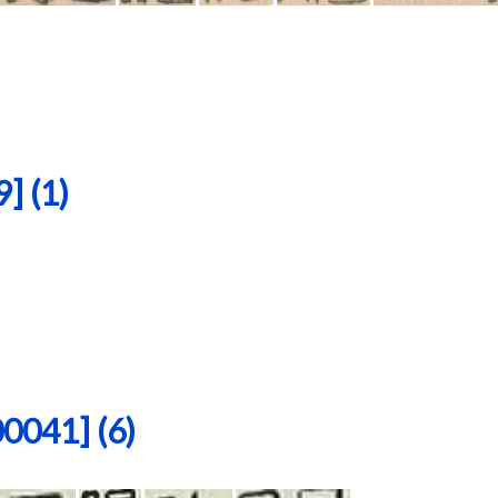
 (1)
41] (6)