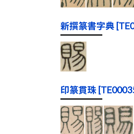
新撰篆書字典 [TE000
印篆貫珠 [TE00035]