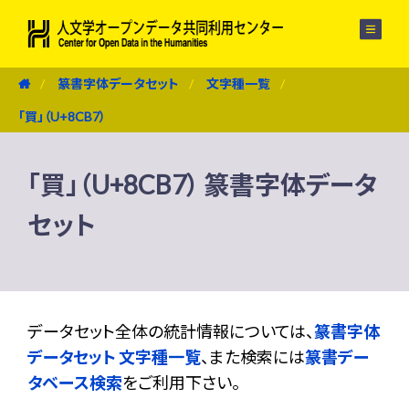
メニュー
篆書字体データセット
文字種一覧
「買」（U+8CB7）
「買」（U+8CB7） 篆書字体データ
セット
データセット全体の統計情報については、
篆書字体
データセット 文字種一覧
、また検索には
篆書デー
タベース検索
をご利用下さい。