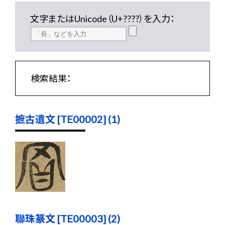
文字またはUnicode（U+????）を入力：
検索結果：
摭古遺文 [TE00002] (1)
聯珠篆文 [TE00003] (2)