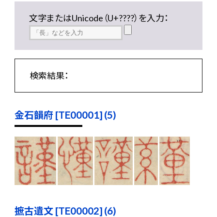
文字またはUnicode（U+????）を入力：
検索結果：
金石韻府 [TE00001] (5)
摭古遺文 [TE00002] (6)