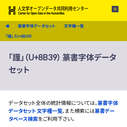
メニュー
篆書字体データセット
文字種一覧
「謹」（U+8B39）
「謹」（U+8B39） 篆書字体データ
セット
データセット全体の統計情報については、
篆書字体
データセット 文字種一覧
、また検索には
篆書デー
タベース検索
をご利用下さい。