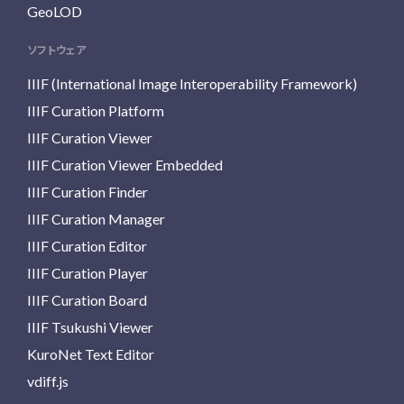
GeoLOD
ソフトウェア
IIIF (International Image Interoperability Framework)
IIIF Curation Platform
IIIF Curation Viewer
IIIF Curation Viewer Embedded
IIIF Curation Finder
IIIF Curation Manager
IIIF Curation Editor
IIIF Curation Player
IIIF Curation Board
IIIF Tsukushi Viewer
KuroNet Text Editor
vdiff.js