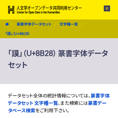
メニュー
篆書字体データセット
文字種一覧
「謨」（U+8B28）
「謨」（U+8B28） 篆書字体データ
セット
データセット全体の統計情報については、
篆書字体
データセット 文字種一覧
、また検索には
篆書デー
タベース検索
をご利用下さい。