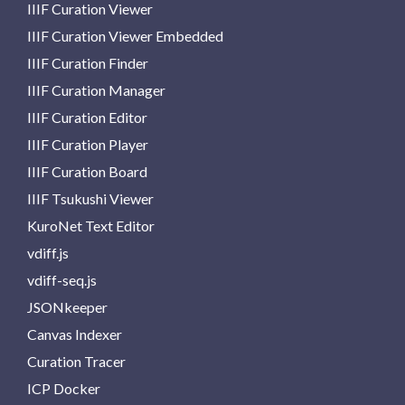
IIIF Curation Viewer
IIIF Curation Viewer Embedded
IIIF Curation Finder
IIIF Curation Manager
IIIF Curation Editor
IIIF Curation Player
IIIF Curation Board
IIIF Tsukushi Viewer
KuroNet Text Editor
vdiff.js
vdiff-seq.js
JSONkeeper
Canvas Indexer
Curation Tracer
ICP Docker