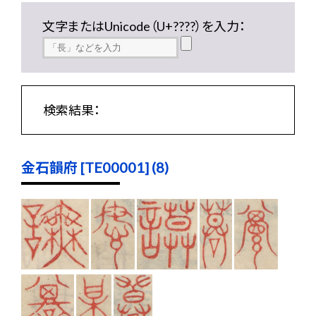
文字またはUnicode（U+????）を入力：
検索結果：
金石韻府 [TE00001] (8)