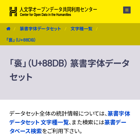
メニュー
篆書字体データセット
文字種一覧
「裛」（U+88DB）
「裛」（U+88DB） 篆書字体データ
セット
データセット全体の統計情報については、
篆書字体
データセット 文字種一覧
、また検索には
篆書デー
タベース検索
をご利用下さい。