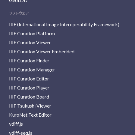
GeoLOD
ソフトウェア
IIIF (International Image Interoperability Framework)
IIIF Curation Platform
IIIF Curation Viewer
IIIF Curation Viewer Embedded
IIIF Curation Finder
IIIF Curation Manager
IIIF Curation Editor
IIIF Curation Player
IIIF Curation Board
IIIF Tsukushi Viewer
KuroNet Text Editor
vdiff.js
vdiff-seq.js