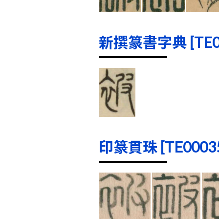
新撰篆書字典 [TE000
印篆貫珠 [TE00035]