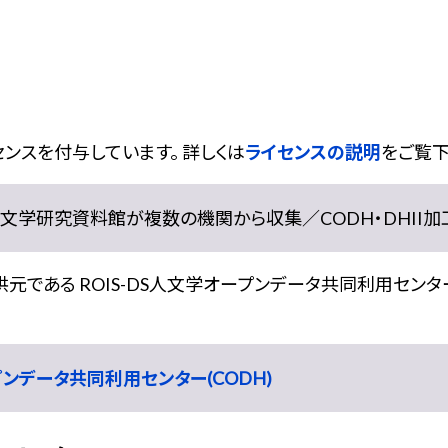
ンスを付与しています。 詳しくは
ライセンスの説明
をご覧下
学研究資料館が複数の機関から収集／CODH・DHII加工） doi:
である ROIS-DS人文学オープンデータ共同利用センター
ープンデータ共同利用センター(CODH)