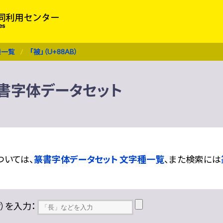
種一覧
「被」（U+88AB）
 篆書字体データセット
ついては、
篆書字体データセット 文字種一覧
、また検索には
??）を入力：