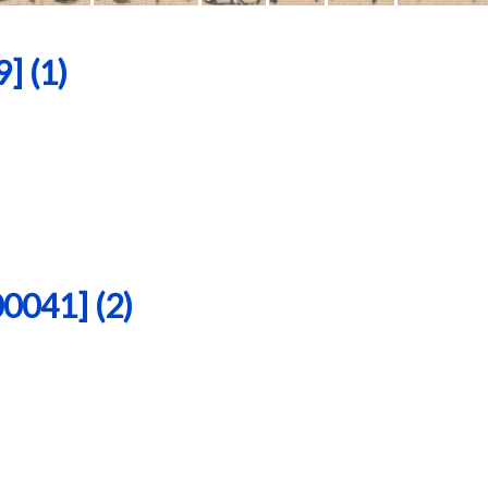
 (1)
41] (2)