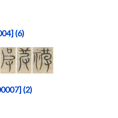
4] (6)
07] (2)