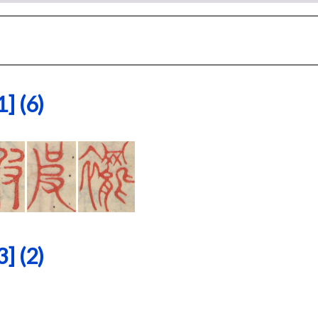
 (6)
 (2)