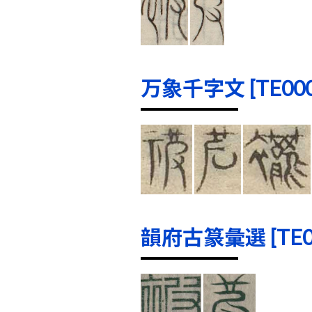
万象千字文 [TE0000
韻府古篆彙選 [TE000