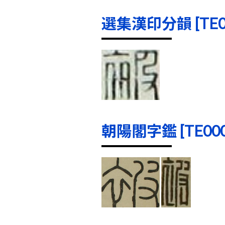
選集漢印分韻 [TE000
朝陽閣字鑑 [TE0005