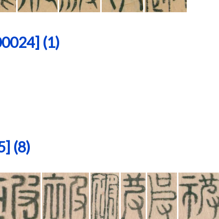
24] (1)
 (8)