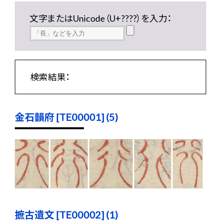
文字またはUnicode（U+????）を入力：
検索結果：
金石韻府 [TE00001] (5)
摭古遺文 [TE00002] (1)