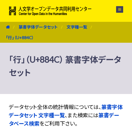
メニュー
篆書字体データセット
文字種一覧
「行」（U+884C）
「行」（U+884C） 篆書字体データ
セット
データセット全体の統計情報については、
篆書字体
データセット 文字種一覧
、また検索には
篆書デー
タベース検索
をご利用下さい。