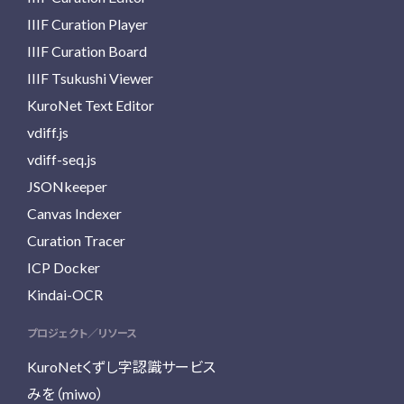
IIIF Curation Player
IIIF Curation Board
IIIF Tsukushi Viewer
KuroNet Text Editor
vdiff.js
vdiff-seq.js
JSONkeeper
Canvas Indexer
Curation Tracer
ICP Docker
Kindai-OCR
プロジェクト／リソース
KuroNetくずし字認識サービス
みを（miwo）