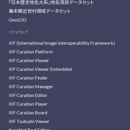
『日本歴史地名大系』地名項目データセット
幕末期近世村領域データセット
GeoLOD
ソフトウェア
IIIF (International Image Interoperability Framework)
IIIF Curation Platform
IIIF Curation Viewer
IIIF Curation Viewer Embedded
IIIF Curation Finder
IIIF Curation Manager
IIIF Curation Editor
IIIF Curation Player
IIIF Curation Board
IIIF Tsukushi Viewer
KuroNet Text Editor