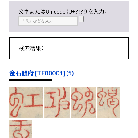
文字またはUnicode（U+????）を入力：
検索結果：
金石韻府 [TE00001] (5)