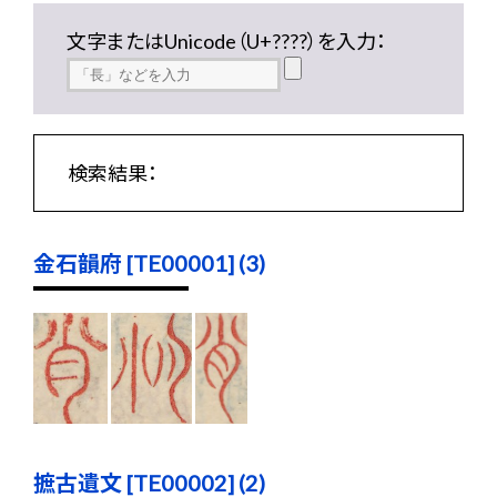
文字またはUnicode（U+????）を入力：
検索結果：
金石韻府 [TE00001] (3)
摭古遺文 [TE00002] (2)