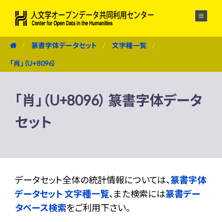
メニュー
篆書字体データセット
文字種一覧
「肖」（U+8096）
「肖」（U+8096） 篆書字体データ
セット
データセット全体の統計情報については、
篆書字体
データセット 文字種一覧
、また検索には
篆書デー
タベース検索
をご利用下さい。