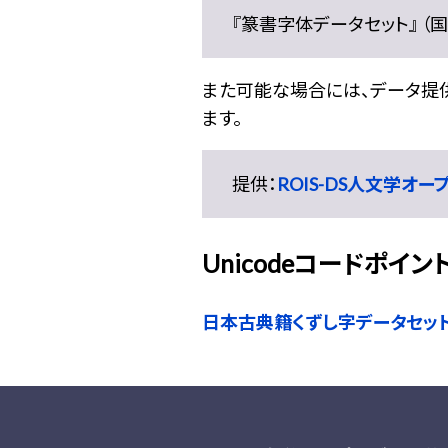
『篆書字体データセット』 （国文
また可能な場合には、データ提供元
ます。
提供：
ROIS-DS人文学オ
Unicodeコードポイン
日本古典籍くずし字データセッ