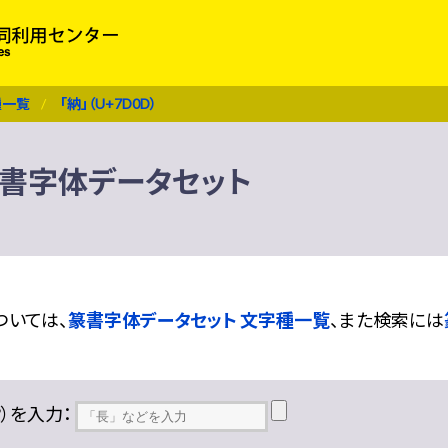
種一覧
「納」（U+7D0D）
） 篆書字体データセット
ついては、
篆書字体データセット 文字種一覧
、また検索には
??）を入力：