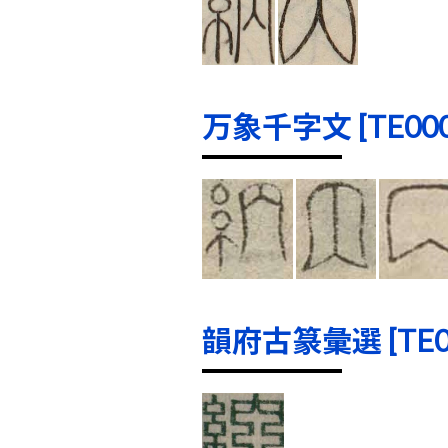
万象千字文 [TE0000
韻府古篆彙選 [TE000