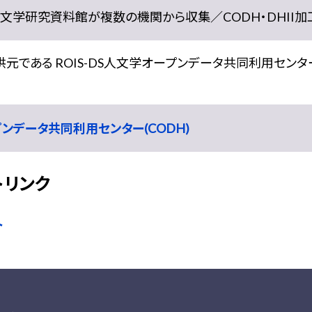
学研究資料館が複数の機関から収集／CODH・DHII加工） doi:
である ROIS-DS人文学オープンデータ共同利用センター
ープンデータ共同利用センター(CODH)
トリンク
ト