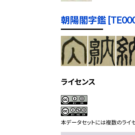
朝陽閣字鑑 [TE0005
ライセンス
本データセットには複数のライセ