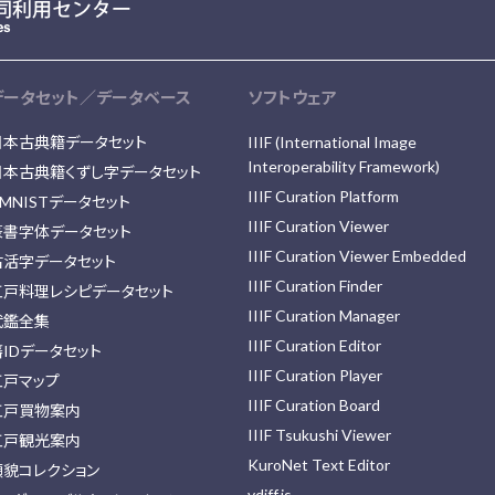
データセット／データベース
ソフトウェア
日本古典籍データセット
IIIF (International Image
Interoperability Framework)
日本古典籍くずし字データセット
IIIF Curation Platform
MNISTデータセット
IIIF Curation Viewer
篆書字体データセット
IIIF Curation Viewer Embedded
古活字データセット
IIIF Curation Finder
江戸料理レシピデータセット
IIIF Curation Manager
武鑑全集
IIIF Curation Editor
藩IDデータセット
IIIF Curation Player
江戸マップ
IIIF Curation Board
江戸買物案内
IIIF Tsukushi Viewer
江戸観光案内
KuroNet Text Editor
顔貌コレクション
vdiff.js