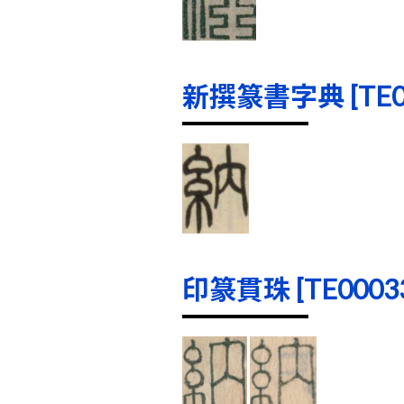
新撰篆書字典 [TE000
印篆貫珠 [TE00033]