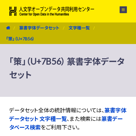
メニュー
篆書字体データセット
文字種一覧
「策」（U+7B56）
「策」（U+7B56） 篆書字体データ
セット
データセット全体の統計情報については、
篆書字体
データセット 文字種一覧
、また検索には
篆書デー
タベース検索
をご利用下さい。