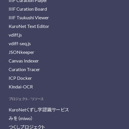
IIIF Curation Player
IIIF Curation Board
IIIF Tsukushi Viewer
KuroNet Text Editor
vdiff.js
vdiff-seq.js
JSONkeeper
Canvas Indexer
Curation Tracer
ICP Docker
Kindai-OCR
プロジェクト／リソース
KuroNetくずし字認識サービス
みを（miwo）
つくしプロジェクト