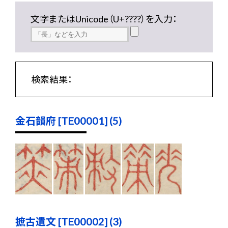
文字またはUnicode（U+????）を入力：
検索結果：
金石韻府 [TE00001] (5)
摭古遺文 [TE00002] (3)