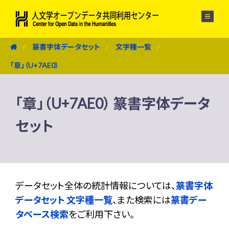
メニュー
篆書字体データセット
文字種一覧
「章」（U+7AE0）
「章」（U+7AE0） 篆書字体データ
セット
データセット全体の統計情報については、
篆書字体
データセット 文字種一覧
、また検索には
篆書デー
タベース検索
をご利用下さい。