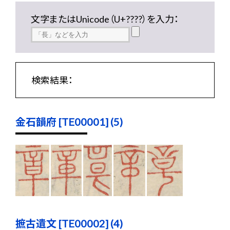
文字またはUnicode（U+????）を入力：
検索結果：
金石韻府 [TE00001] (5)
摭古遺文 [TE00002] (4)