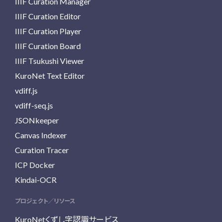
IIIF Curation Manager
IIIF Curation Editor
IIIF Curation Player
IIIF Curation Board
IIIF Tsukushi Viewer
KuroNet Text Editor
vdiff.js
vdiff-seq.js
JSONkeeper
Canvas Indexer
Curation Tracer
ICP Docker
Kindai-OCR
プロジェクト／リソース
KuroNetくずし字認識サービス